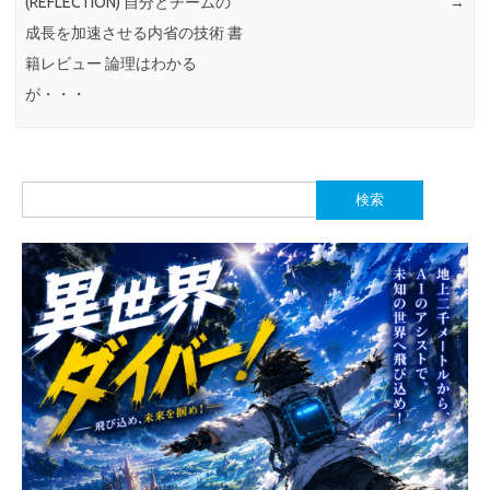
(REFLECTION) 自分とチームの
→
成長を加速させる内省の技術 書
籍レビュー 論理はわかる
が・・・
検
索: