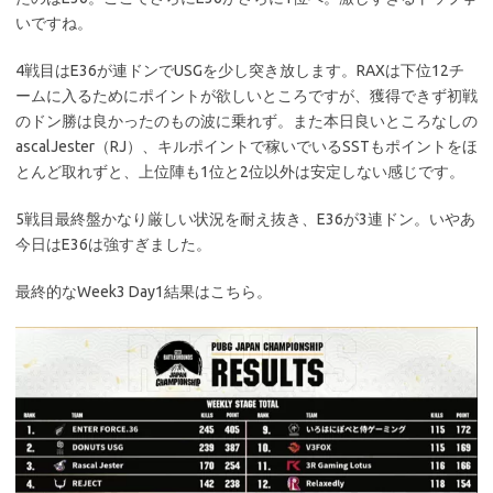
いですね。
4戦目はE36が連ドンでUSGを少し突き放します。RAXは下位12チ
ームに入るためにポイントが欲しいところですが、獲得できず初戦
のドン勝は良かったのもの波に乗れず。また本日良いところなしの
ascalJester（RJ）、キルポイントで稼いでいるSSTもポイントをほ
とんど取れずと、上位陣も1位と2位以外は安定しない感じです。
5戦目最終盤かなり厳しい状況を耐え抜き、E36が3連ドン。いやあ
今日はE36は強すぎました。
最終的なWeek3 Day1結果はこちら。