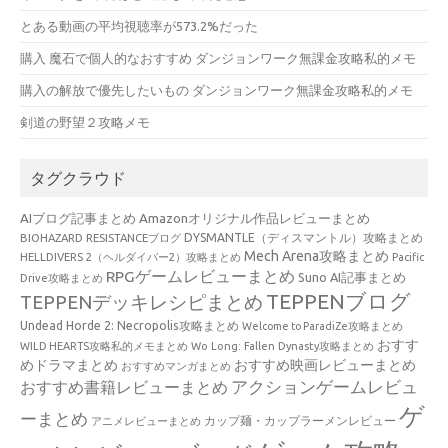
とある動画の平均視聴率が573.2%だった
購入 魔石で個人的なおすすめ ダンジョンワーク無課金攻略私的メモ
購入の解放で優先したいもの ダンジョンワーク無課金攻略私的メモ
剣道の野望２攻略メモ
タグクラウド
AIブログ記事まとめ
Amazonオリジナル作品レビューまとめ
BIOHAZARD RESISTANCEブログ
DYSMANTLE（ディスマントル）攻略まとめ
Mech Arena攻略まとめ
HELLDIVERS 2（ヘルダイバー2）攻略まとめ
Pacific
RPGゲームレビューまとめ
Suno AI記事まとめ
Drive攻略まとめ
TEPPENブログ
TEPPENデッキレシピまとめ
Undead Horde 2: Necropolis攻略まとめ
Welcome to ParadiZe攻略まとめ
おすす
WILD HEARTS攻略私的メモまとめ
Wo Long: Fallen Dynasty攻略まとめ
めドラマまとめ
おすすめ映画レビューまとめ
おすすめマンガまとめ
アクションゲームレビュ
おすすめ書籍レビューまとめ
ゲ
ーまとめ
カップ麺・カップラーメンレビュー
アニメレビューまとめ