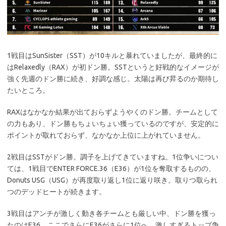
1戦目はSunSister（SST）が10キルと暴れていましたが、最終的に
はRelaxedly（RAX）が初ドン勝。SSTというと好戦的なイメージが
強く先週のドン勝に続き、好調な感じ。太陽は再び昇るのか期待し
たいところ。
RAXはなかなか結果が出ておらずようやくのドン勝。チームとして
の力もあり、ドン勝もちょいちょい獲っているのですが、安定的に
ポイントが取れておらず、なかなか上位に上がれていません。
2戦目はSSTがドン勝。調子を上げてきていますね。1位争いについ
ては、1戦目でENTER FORCE.36（E36）が1位を奪取するものの、
Donuts USG（USG）が再度取り返し1位に返り咲き。取りつ取られ
つのデッドヒートが続きます。
3戦目はアンチが激しく動き各チームとも厳しい中、ドン勝を獲っ
たのはE36。ここでさらにE36がさらに1位へ。激しすぎるトップ争