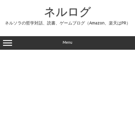
コ
ン
ネルログ
テ
ン
ツ
へ
ネルソラの哲学対話、読書、ゲームブログ（Amazon、楽天はPR）
ス
キ
ッ
プ
Menu