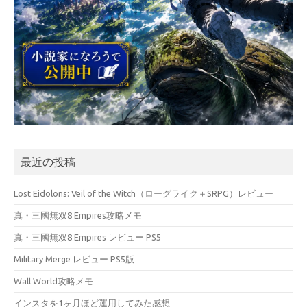
最近の投稿
Lost Eidolons: Veil of the Witch（ローグライク＋SRPG）レビュー
真・三國無双8 Empires攻略メモ
真・三國無双8 Empires レビュー PS5
Military Merge レビュー PS5版
Wall World攻略メモ
インスタを1ヶ月ほど運用してみた感想