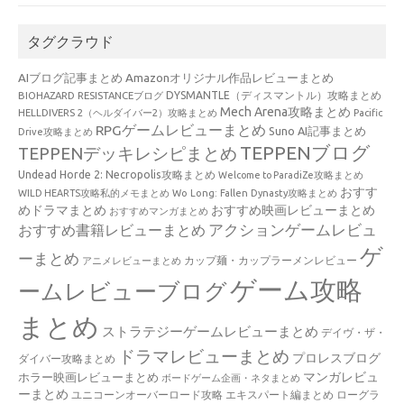
タグクラウド
AIブログ記事まとめ
Amazonオリジナル作品レビューまとめ
BIOHAZARD RESISTANCEブログ
DYSMANTLE（ディスマントル）攻略まとめ
Mech Arena攻略まとめ
HELLDIVERS 2（ヘルダイバー2）攻略まとめ
Pacific
RPGゲームレビューまとめ
Suno AI記事まとめ
Drive攻略まとめ
TEPPENブログ
TEPPENデッキレシピまとめ
Undead Horde 2: Necropolis攻略まとめ
Welcome to ParadiZe攻略まとめ
おすす
WILD HEARTS攻略私的メモまとめ
Wo Long: Fallen Dynasty攻略まとめ
めドラマまとめ
おすすめ映画レビューまとめ
おすすめマンガまとめ
アクションゲームレビュ
おすすめ書籍レビューまとめ
ゲ
ーまとめ
カップ麺・カップラーメンレビュー
アニメレビューまとめ
ゲーム攻略
ームレビューブログ
まとめ
ストラテジーゲームレビューまとめ
デイヴ・ザ・
ドラマレビューまとめ
プロレスブログ
ダイバー攻略まとめ
マンガレビュ
ホラー映画レビューまとめ
ボードゲーム企画・ネタまとめ
ーまとめ
ユニコーンオーバーロード攻略 エキスパート編まとめ
ローグラ