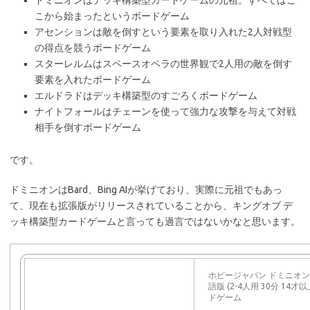
ドミニオンはデッキ構築型カードゲームの元祖。すべてはこ
こから始まったというボードゲーム
アセンションは敵を倒すという要素を取り入れた2人対戦型
の得点を競うボードゲーム
スターレルムはスペースオペラの世界観で2人用の敵を倒す
要素を入れたボードゲーム
エルドラドはデッキ構築型のすごろくボードゲーム
ナイトフォールはチェーンを使って強力な攻撃を与えて対戦
相手を倒すボードゲーム
です。
ドミニオンはBard、Bing AIが挙げており、実際に元祖でもあっ
て、現在も拡張版がリリースされていることから、キングオブ デ
ッキ構築型カードゲームと言っても過言ではないかなと思います。
ホビージャパン ドミニオン
語版 (2-4人用 30分 14才
ドゲーム