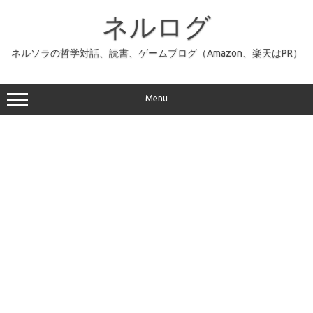
コ
ン
ネルログ
テ
ン
ツ
へ
ネルソラの哲学対話、読書、ゲームブログ（Amazon、楽天はPR）
ス
キ
ッ
プ
Menu