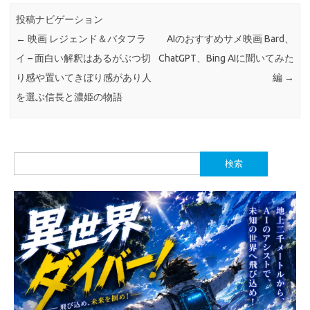
投稿ナビゲーション
←
映画 レジェンド＆バタフラ
AIのおすすめサメ映画 Bard、
イ – 面白い解釈はあるがぶつ切
ChatGPT、Bing AIに聞いてみた
り感や置いてきぼり感があり人
編
→
を選ぶ信長と濃姫の物語
検
索: