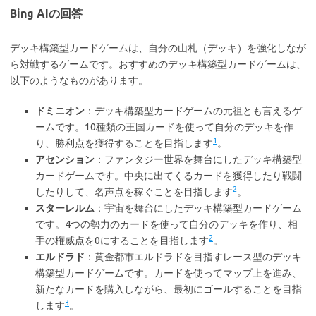
Bing AIの回答
デッキ構築型カードゲームは、自分の山札（デッキ）を強化しなが
ら対戦するゲームです。おすすめのデッキ構築型カードゲームは、
以下のようなものがあります。
ドミニオン
：デッキ構築型カードゲームの元祖とも言えるゲ
ームです。10種類の王国カードを使って自分のデッキを作
1
り、勝利点を獲得することを目指します
。
アセンション
：ファンタジー世界を舞台にしたデッキ構築型
カードゲームです。中央に出てくるカードを獲得したり戦闘
2
したりして、名声点を稼ぐことを目指します
。
スターレルム
：宇宙を舞台にしたデッキ構築型カードゲーム
です。4つの勢力のカードを使って自分のデッキを作り、相
2
手の権威点を0にすることを目指します
。
エルドラド
：黄金都市エルドラドを目指すレース型のデッキ
構築型カードゲームです。カードを使ってマップ上を進み、
新たなカードを購入しながら、最初にゴールすることを目指
3
します
。