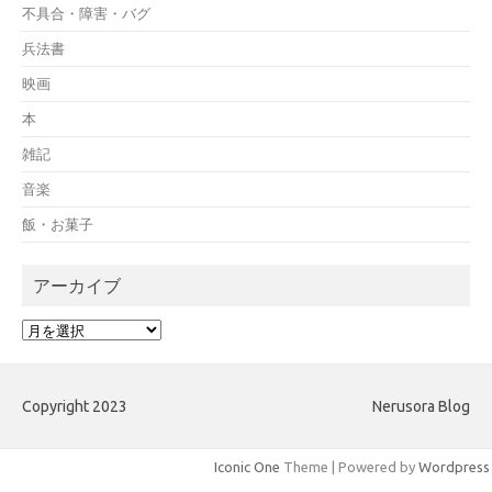
不具合・障害・バグ
兵法書
映画
本
雑記
音楽
飯・お菓子
アーカイブ
ア
ー
カ
イ
Copyright 2023
Nerusora Blog
ブ
Iconic One
Theme | Powered by
Wordpress