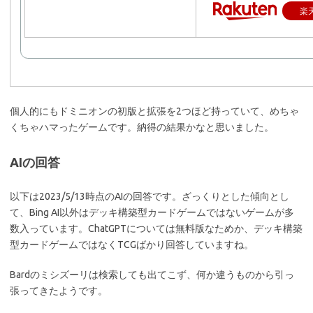
楽
個人的にもドミニオンの初版と拡張を2つほど持っていて、めちゃ
くちゃハマったゲームです。納得の結果かなと思いました。
AIの回答
以下は2023/5/13時点のAIの回答です。ざっくりとした傾向とし
て、Bing AI以外はデッキ構築型カードゲームではないゲームが多
数入っています。ChatGPTについては無料版なためか、デッキ構築
型カードゲームではなくTCGばかり回答していますね。
Bardのミシズーリは検索しても出てこず、何か違うものから引っ
張ってきたようです。