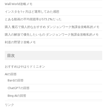
Wall World攻略メモ
インスタを1ヶ月ほど運用してみた感想
とある動画の平均視聴率が573.2%だった
購入 魔石で個人的なおすすめ ダンジョンワーク無課金攻略私的メモ
購入の解放で優先したいもの ダンジョンワーク無課金攻略私的メモ
剣道の野望２攻略メモ
目次
おすすめはやはりドミニオン
AIの回答
Bardの回答
ChatGPTの回答
Bing AIの回答
リンク