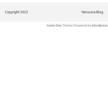
カ
イ
Copyright 2023
Nerusora Blog
ブ
Iconic One
Theme | Powered by
Wordpress