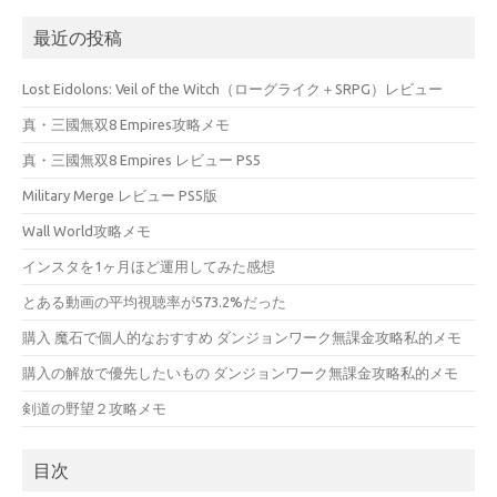
最近の投稿
Lost Eidolons: Veil of the Witch（ローグライク＋SRPG）レビュー
真・三國無双8 Empires攻略メモ
真・三國無双8 Empires レビュー PS5
Military Merge レビュー PS5版
Wall World攻略メモ
インスタを1ヶ月ほど運用してみた感想
とある動画の平均視聴率が573.2%だった
購入 魔石で個人的なおすすめ ダンジョンワーク無課金攻略私的メモ
購入の解放で優先したいもの ダンジョンワーク無課金攻略私的メモ
剣道の野望２攻略メモ
目次