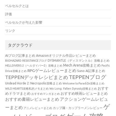
ベルセルクとは
評価
ベルセルクが与えた影響
リンク
タグクラウド
AIブログ記事まとめ
Amazonオリジナル作品レビューまとめ
BIOHAZARD RESISTANCEブログ
DYSMANTLE（ディスマントル）攻略まとめ
Mech Arena攻略まとめ
HELLDIVERS 2（ヘルダイバー2）攻略まとめ
Pacific
RPGゲームレビューまとめ
Suno AI記事まとめ
Drive攻略まとめ
TEPPENブログ
TEPPENデッキレシピまとめ
Undead Horde 2: Necropolis攻略まとめ
Welcome to ParadiZe攻略まとめ
おすす
WILD HEARTS攻略私的メモまとめ
Wo Long: Fallen Dynasty攻略まとめ
めドラマまとめ
おすすめ映画レビューまとめ
おすすめマンガまとめ
アクションゲームレビュ
おすすめ書籍レビューまとめ
ゲ
ーまとめ
カップ麺・カップラーメンレビュー
アニメレビューまとめ