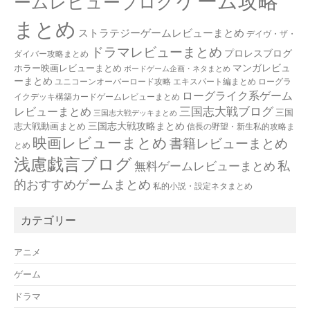
ゲーム攻略
ームレビューブログ
まとめ
ストラテジーゲームレビューまとめ
デイヴ・ザ・
ドラマレビューまとめ
プロレスブログ
ダイバー攻略まとめ
マンガレビュ
ホラー映画レビューまとめ
ボードゲーム企画・ネタまとめ
ーまとめ
ユニコーンオーバーロード攻略 エキスパート編まとめ
ローグラ
ローグライク系ゲーム
イクデッキ構築カードゲームレビューまとめ
三国志大戦ブログ
レビューまとめ
三国
三国志大戦デッキまとめ
三国志大戦攻略まとめ
志大戦動画まとめ
信長の野望・新生私的攻略ま
映画レビューまとめ
書籍レビューまとめ
とめ
浅慮戯言ブログ
私
無料ゲームレビューまとめ
的おすすめゲームまとめ
私的小説・設定ネタまとめ
カテゴリー
アニメ
ゲーム
ドラマ