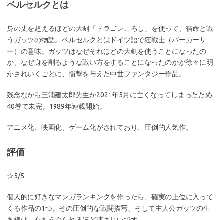
ベルセルクとは
身の丈を超えるほどの大剣「ドラゴンころし」を使って、宿命と戦
うガッツの物語。ベルセルクとはドイツ語で狂戦士（バーカーサ
ー）の意味。ガッツはなぜそれほどの大剣を使うことになったの
か、なぜ身を削るような戦い方をすることになったのかが徐々に明
かされいくごとに、衝撃を与えた中世ファンタジー作品。
残念ながら三浦建太郎先生が2021年5月に亡くなってしまったため
40巻で未完。1989年連載開始。
アニメ化、映画化、ゲーム化がされており、圧倒的人気作。
評価
☆5/5
個人的に好きなマンガランキングを作ったら、確実の上位に入って
くる作品の1つ。その圧倒的な戦闘描写、そして主人公ガッツの生
き様は、心をえぐられるほど凄まじいです。