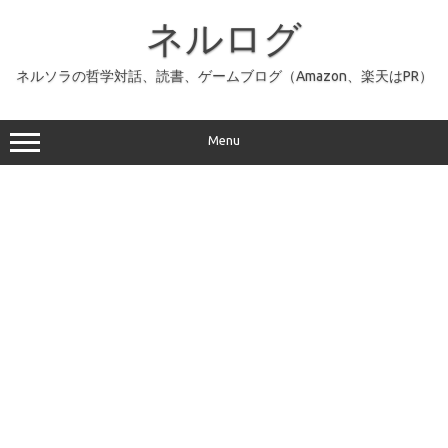
コ
ン
ネルログ
テ
ン
ツ
へ
ネルソラの哲学対話、読書、ゲームブログ（Amazon、楽天はPR）
ス
キ
ッ
プ
Menu