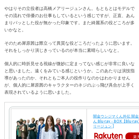
やはりその立役者は高橋メアリージュンさん。もともとはモデルで
その流れで俳優のお仕事もしているという感じですが、正直、あん
まりパッとした役が無かった印象です。また綺麗系の役どころが多
いかなと。
そのため犀原茜は際立って異質な役どころだったように思います。
それをしっかり演じきっているのが本当に素晴らしいなと。
個人的に時折見せる視線が微妙に定まってない感じが非常に良いな
と思いました。遠くをみている感じというか。このあたりは演技指
導があったのか、それともご本人の役作りなのかはわかりません
が、個人的に犀原茜のキャラクターのネジのぶっ飛び具合が上手く
表現されているように思いました。
闇金ウシジマくん外伝 闇
ん Blu-ray・BOX【Blu-r
リージュン ]
楽