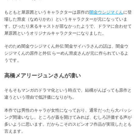
もともと犀原茜というキャラクターは原作の
闇金ウシジマくん
に登
場した滑皮（なめりかわ）というキャラクターが元になっていま
す。ぴったり来るキャストが居なかったようで、ドラマに合わせて
犀原茜というオリジナルキャラクターになりました。
そのため闇金ウシジマくん外伝 闇金サイハラさんの話は、闇金ウ
シジマくんの原作と外伝 らーめん滑皮さんが元に作られているよ
うです。
高橋メアリージュンさんが凄い
そもそもマンガのドラマ化という時点で、結構がんばっても原作と
違うという理由で低評価になりがち。
本作では男性のキャラが女性になっており、通常だったら大バッシ
ング間違いなし。ところが蓋を開けてみれば、むしろ評価する声が
多いように思います。だからこそのスピンオフ作品が実現したとも
言えます。