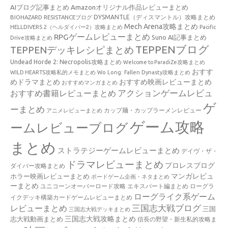
AIブログ記事まとめ
Amazonオリジナル作品レビューまとめ
BIOHAZARD RESISTANCEブログ
DYSMANTLE（ディスマントル）攻略まとめ
Mech Arena攻略まとめ
HELLDIVERS 2（ヘルダイバー2）攻略まとめ
Pacific
RPGゲームレビューまとめ
Suno AI記事まとめ
Drive攻略まとめ
TEPPENブログ
TEPPENデッキレシピまとめ
Undead Horde 2: Necropolis攻略まとめ
Welcome to ParadiZe攻略まとめ
おすす
WILD HEARTS攻略私的メモまとめ
Wo Long: Fallen Dynasty攻略まとめ
めドラマまとめ
おすすめ映画レビューまとめ
おすすめマンガまとめ
アクションゲームレビュ
おすすめ書籍レビューまとめ
ゲ
ーまとめ
カップ麺・カップラーメンレビュー
アニメレビューまとめ
ゲーム攻略
ームレビューブログ
まとめ
ストラテジーゲームレビューまとめ
デイヴ・ザ・
ドラマレビューまとめ
プロレスブログ
ダイバー攻略まとめ
マンガレビュ
ホラー映画レビューまとめ
ボードゲーム企画・ネタまとめ
ーまとめ
ユニコーンオーバーロード攻略 エキスパート編まとめ
ローグラ
ローグライク系ゲーム
イクデッキ構築カードゲームレビューまとめ
三国志大戦ブログ
レビューまとめ
三国
三国志大戦デッキまとめ
三国志大戦攻略まとめ
志大戦動画まとめ
信長の野望・新生私的攻略ま