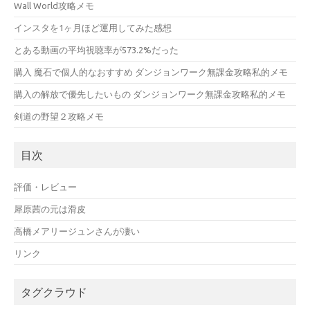
Wall World攻略メモ
インスタを1ヶ月ほど運用してみた感想
とある動画の平均視聴率が573.2%だった
購入 魔石で個人的なおすすめ ダンジョンワーク無課金攻略私的メモ
購入の解放で優先したいもの ダンジョンワーク無課金攻略私的メモ
剣道の野望２攻略メモ
目次
評価・レビュー
犀原茜の元は滑皮
高橋メアリージュンさんが凄い
リンク
タグクラウド