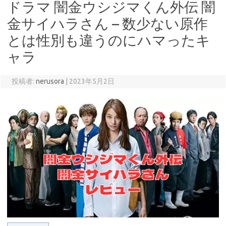
ドラマ 闇金ウシジマくん外伝 闇
金サイハラさん – 数少ない原作
とは性別も違うのにハマったキ
ャラ
投稿者:
nerusora
|
2023年5月2日