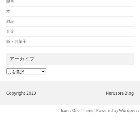
映画
本
雑記
音楽
飯・お菓子
アーカイブ
ア
ー
カ
イ
Copyright 2023
Nerusora Blog
ブ
Iconic One
Theme | Powered by
Wordpress