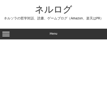
コ
ン
ネルログ
テ
ン
ツ
へ
ネルソラの哲学対話、読書、ゲームブログ（Amazon、楽天はPR）
ス
キ
ッ
プ
Menu