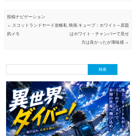
投稿ナビゲーション
←
スコットランドヤード攻略私
映画 キューブ：ホワイト – 原題
的メモ
はホワイト・チャンバーで見せ
方は良かったが薄味感
→
検
索: