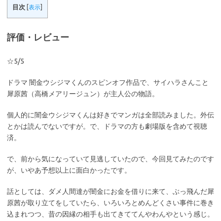
目次
[
表示
]
評価・レビュー
☆5/5
ドラマ 闇金ウシジマくんのスピンオフ作品で、サイハラさんこと
犀原茜（高橋メアリージュン）が主人公の物語。
個人的に闇金ウシジマくんは好きでマンガは全部読みました。外伝
とかは読んでないですが。で、ドラマの方も劇場版を含めて視聴
済。
で、前から気になっていて見逃していたので、今回見てみたのです
が、いやあ予想以上に面白かったです。
話としては、ダメ人間達が闇金にお金を借りに来て、ぶっ飛んだ犀
原茜が取り立てをしていたら、いろいろとめんどくさい事件に巻き
込まれつつ、昔の因縁の相手も出てきててんやわんやという感じ。