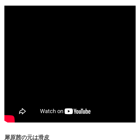
犀原茜の元は滑皮