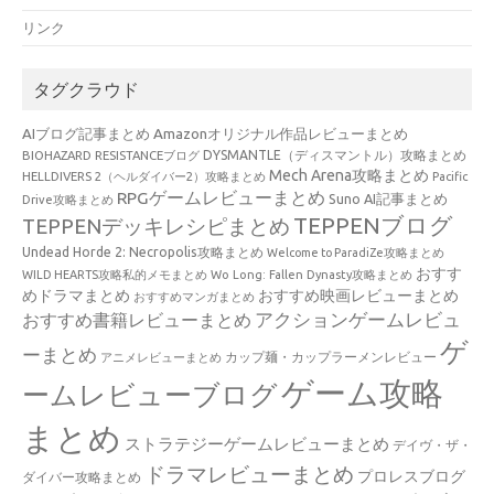
リンク
タグクラウド
AIブログ記事まとめ
Amazonオリジナル作品レビューまとめ
BIOHAZARD RESISTANCEブログ
DYSMANTLE（ディスマントル）攻略まとめ
Mech Arena攻略まとめ
HELLDIVERS 2（ヘルダイバー2）攻略まとめ
Pacific
RPGゲームレビューまとめ
Suno AI記事まとめ
Drive攻略まとめ
TEPPENブログ
TEPPENデッキレシピまとめ
Undead Horde 2: Necropolis攻略まとめ
Welcome to ParadiZe攻略まとめ
おすす
WILD HEARTS攻略私的メモまとめ
Wo Long: Fallen Dynasty攻略まとめ
めドラマまとめ
おすすめ映画レビューまとめ
おすすめマンガまとめ
アクションゲームレビュ
おすすめ書籍レビューまとめ
ゲ
ーまとめ
カップ麺・カップラーメンレビュー
アニメレビューまとめ
ゲーム攻略
ームレビューブログ
まとめ
ストラテジーゲームレビューまとめ
デイヴ・ザ・
ドラマレビューまとめ
プロレスブログ
ダイバー攻略まとめ