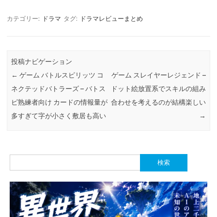
カテゴリー:
ドラマ
タグ:
ドラマレビューまとめ
投稿ナビゲーション
←
ゲーム バトルスピリッツ コ
ゲーム スレイヤーレジェンド –
ネクテッドバトラーズ – バトス
ドット絵放置系でスキルの組み
ピ熟練者向け カードの情報量が
合わせを考えるのが結構楽しい
多すぎて字が小さく敷居も高い
→
検
索: