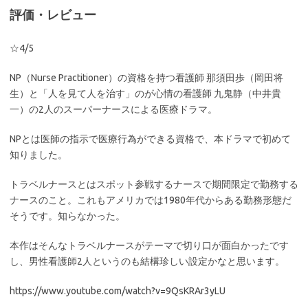
評価・レビュー
☆4/5
NP（Nurse Practitioner）の資格を持つ看護師 那須田歩（岡田将
生）と「人を見て人を治す」のが心情の看護師 九鬼静（中井貴
一）の2人のスーパーナースによる医療ドラマ。
NPとは医師の指示で医療行為ができる資格で、本ドラマで初めて
知りました。
トラベルナースとはスポット参戦するナースで期間限定で勤務する
ナースのこと。これもアメリカでは1980年代からある勤務形態だ
そうです。知らなかった。
本作はそんなトラベルナースがテーマで切り口が面白かったです
し、男性看護師2人というのも結構珍しい設定かなと思います。
https://www.youtube.com/watch?v=9QsKRAr3yLU