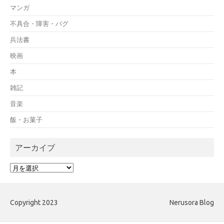
マンガ
不具合・障害・バグ
兵法書
映画
本
雑記
音楽
飯・お菓子
アーカイブ
ア
ー
カ
イ
Copyright 2023
Nerusora Blog
ブ