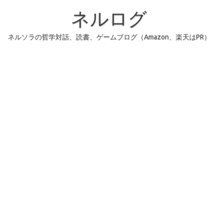
コ
ン
ネルログ
テ
ン
ツ
へ
ネルソラの哲学対話、読書、ゲームブログ（Amazon、楽天はPR）
ス
キ
ッ
プ