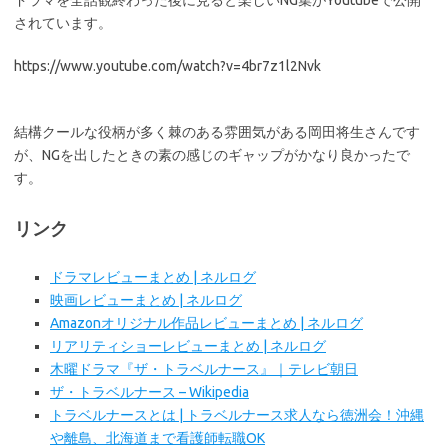
ドラマを全話観終わった後に見ると楽しいNG集がYoutubeで公開
されています。
https://www.youtube.com/watch?v=4br7z1l2Nvk
結構クールな役柄が多く棘のある雰囲気がある岡田将生さんです
が、NGを出したときの素の感じのギャップがかなり良かったで
す。
リンク
ドラマレビューまとめ | ネルログ
映画レビューまとめ | ネルログ
Amazonオリジナル作品レビューまとめ | ネルログ
リアリティショーレビューまとめ | ネルログ
木曜ドラマ『ザ・トラベルナース』｜テレビ朝日
ザ・トラベルナース – Wikipedia
トラベルナースとは | トラベルナース求人なら徳洲会！沖縄
や離島、北海道まで看護師転職OK