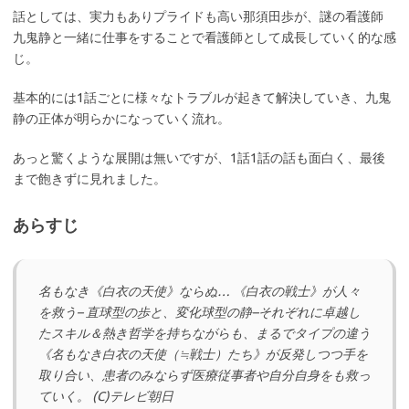
話としては、実力もありプライドも高い那須田歩が、謎の看護師
九鬼静と一緒に仕事をすることで看護師として成長していく的な感
じ。
基本的には1話ごとに様々なトラブルが起きて解決していき、九鬼
静の正体が明らかになっていく流れ。
あっと驚くような展開は無いですが、1話1話の話も面白く、最後
まで飽きずに見れました。
あらすじ
名もなき《白衣の天使》ならぬ… 《白衣の戦士》が人々
を救う– 直球型の歩と、変化球型の静–それぞれに卓越し
たスキル＆熱き哲学を持ちながらも、まるでタイプの違う
《名もなき白衣の天使（≒戦士）たち》が反発しつつ手を
取り合い、患者のみならず医療従事者や自分自身をも救っ
ていく。 (C)テレビ朝日