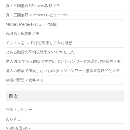
真・三國無双8 Empires攻略メモ
真・三國無双8 Empires レビュー PS5
Military Merge レビュー PS5版
Wall World攻略メモ
インスタを1ヶ月ほど運用してみた感想
とある動画の平均視聴率が573.2%だった
購入 魔石で個人的なおすすめ ダンジョンワーク無課金攻略私的メモ
購入の解放で優先したいもの ダンジョンワーク無課金攻略私的メモ
剣道の野望２攻略メモ
目次
評価・レビュー
あらすじ
NG集も面白い