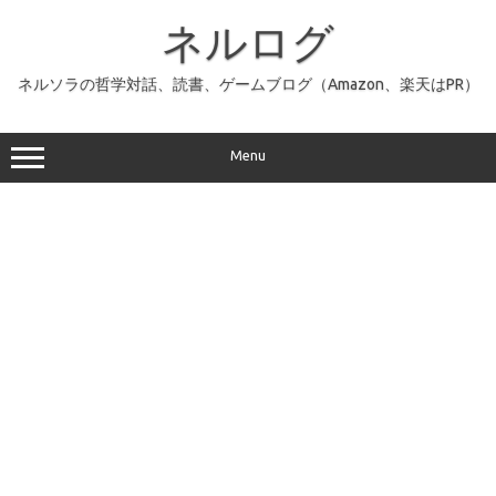
コ
ン
ネルログ
テ
ン
ツ
へ
ネルソラの哲学対話、読書、ゲームブログ（Amazon、楽天はPR）
ス
キ
ッ
プ
Menu