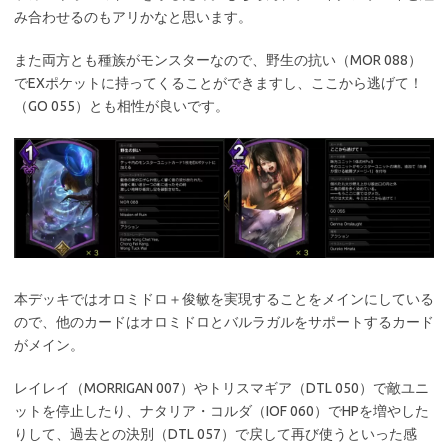
み合わせるのもアリかなと思います。
また両方とも種族がモンスターなので、野生の抗い（MOR 088）
でEXポケットに持ってくることができますし、ここから逃げて！
（GO 055）とも相性が良いです。
本デッキではオロミドロ＋俊敏を実現することをメインにしている
ので、他のカードはオロミドロとバルラガルをサポートするカード
がメイン。
レイレイ（MORRIGAN 007）やトリスマギア（DTL 050）で敵ユニ
ットを停止したり、ナタリア・コルダ（IOF 060）でHPを増やした
りして、過去との決別（DTL 057）で戻して再び使うといった感