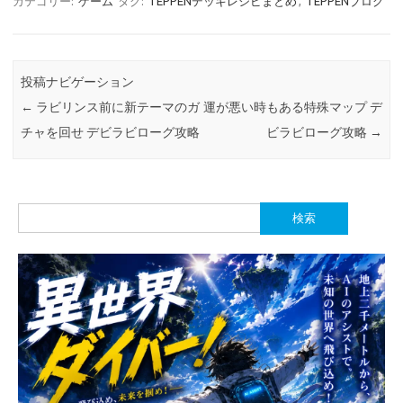
カテゴリー:
ゲーム
タグ:
TEPPENデッキレシピまとめ
,
TEPPENブログ
投稿ナビゲーション
←
ラビリンス前に新テーマのガ
運が悪い時もある特殊マップ デ
チャを回せ デビラビローグ攻略
ビラビローグ攻略
→
検
索: