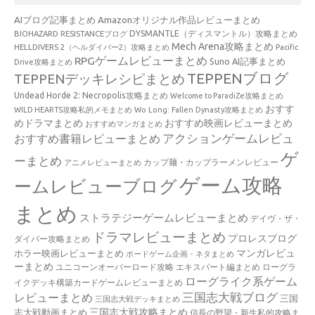
AIブログ記事まとめ
Amazonオリジナル作品レビューまとめ
BIOHAZARD RESISTANCEブログ
DYSMANTLE（ディスマントル）攻略まとめ
Mech Arena攻略まとめ
HELLDIVERS 2（ヘルダイバー2）攻略まとめ
Pacific
RPGゲームレビューまとめ
Suno AI記事まとめ
Drive攻略まとめ
TEPPENブログ
TEPPENデッキレシピまとめ
Undead Horde 2: Necropolis攻略まとめ
Welcome to ParadiZe攻略まとめ
おすす
WILD HEARTS攻略私的メモまとめ
Wo Long: Fallen Dynasty攻略まとめ
めドラマまとめ
おすすめ映画レビューまとめ
おすすめマンガまとめ
アクションゲームレビュ
おすすめ書籍レビューまとめ
ゲ
ーまとめ
カップ麺・カップラーメンレビュー
アニメレビューまとめ
ゲーム攻略
ームレビューブログ
まとめ
ストラテジーゲームレビューまとめ
デイヴ・ザ・
ドラマレビューまとめ
プロレスブログ
ダイバー攻略まとめ
マンガレビュ
ホラー映画レビューまとめ
ボードゲーム企画・ネタまとめ
ーまとめ
ユニコーンオーバーロード攻略 エキスパート編まとめ
ローグラ
ローグライク系ゲーム
イクデッキ構築カードゲームレビューまとめ
三国志大戦ブログ
レビューまとめ
三国
三国志大戦デッキまとめ
三国志大戦攻略まとめ
志大戦動画まとめ
信長の野望・新生私的攻略ま