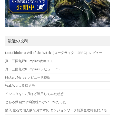
最近の投稿
Lost Eidolons: Veil of the Witch（ローグライク＋SRPG）レビュー
真・三國無双8 Empires攻略メモ
真・三國無双8 Empires レビュー PS5
Military Merge レビュー PS5版
Wall World攻略メモ
インスタを1ヶ月ほど運用してみた感想
とある動画の平均視聴率が573.2%だった
購入 魔石で個人的なおすすめ ダンジョンワーク無課金攻略私的メモ