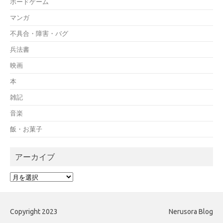
ボードゲーム
マンガ
不具合・障害・バグ
兵法書
映画
本
雑記
音楽
飯・お菓子
アーカイブ
ア
ー
カ
イ
Copyright 2023
Nerusora Blog
ブ