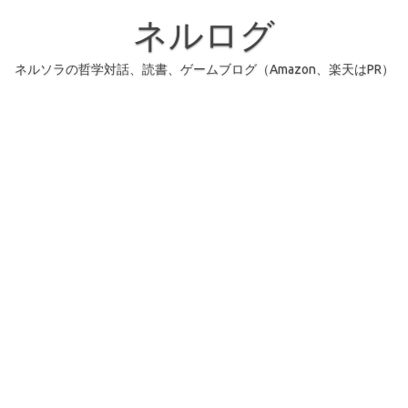
コ
ン
ネルログ
テ
ン
ツ
へ
ネルソラの哲学対話、読書、ゲームブログ（Amazon、楽天はPR）
ス
キ
ッ
プ