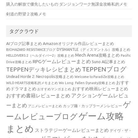
購入の解放で優先したいもの ダンジョンワーク無課金攻略私的メモ
剣道の野望２攻略メモ
タグクラウド
AIブログ記事まとめ
Amazonオリジナル作品レビューまとめ
BIOHAZARD RESISTANCEブログ
DYSMANTLE（ディスマントル）攻略まとめ
Mech Arena攻略まとめ
HELLDIVERS 2（ヘルダイバー2）攻略まとめ
Pacific
RPGゲームレビューまとめ
Suno AI記事まとめ
Drive攻略まとめ
TEPPENブログ
TEPPENデッキレシピまとめ
Undead Horde 2: Necropolis攻略まとめ
Welcome to ParadiZe攻略まとめ
おすす
WILD HEARTS攻略私的メモまとめ
Wo Long: Fallen Dynasty攻略まとめ
めドラマまとめ
おすすめ映画レビューまとめ
おすすめマンガまとめ
アクションゲームレビュ
おすすめ書籍レビューまとめ
ゲ
ーまとめ
カップ麺・カップラーメンレビュー
アニメレビューまとめ
ゲーム攻略
ームレビューブログ
まとめ
ストラテジーゲームレビューまとめ
デイヴ・ザ・