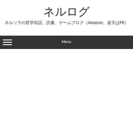
コ
ン
ネルログ
テ
ン
ツ
へ
ネルソラの哲学対話、読書、ゲームブログ（Amazon、楽天はPR）
ス
キ
ッ
プ
Menu