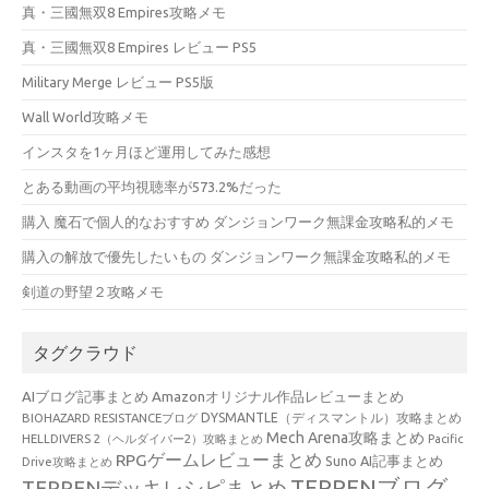
真・三國無双8 Empires攻略メモ
真・三國無双8 Empires レビュー PS5
Military Merge レビュー PS5版
Wall World攻略メモ
インスタを1ヶ月ほど運用してみた感想
とある動画の平均視聴率が573.2%だった
購入 魔石で個人的なおすすめ ダンジョンワーク無課金攻略私的メモ
購入の解放で優先したいもの ダンジョンワーク無課金攻略私的メモ
剣道の野望２攻略メモ
タグクラウド
AIブログ記事まとめ
Amazonオリジナル作品レビューまとめ
BIOHAZARD RESISTANCEブログ
DYSMANTLE（ディスマントル）攻略まとめ
Mech Arena攻略まとめ
HELLDIVERS 2（ヘルダイバー2）攻略まとめ
Pacific
RPGゲームレビューまとめ
Suno AI記事まとめ
Drive攻略まとめ
TEPPENブログ
TEPPENデッキレシピまとめ