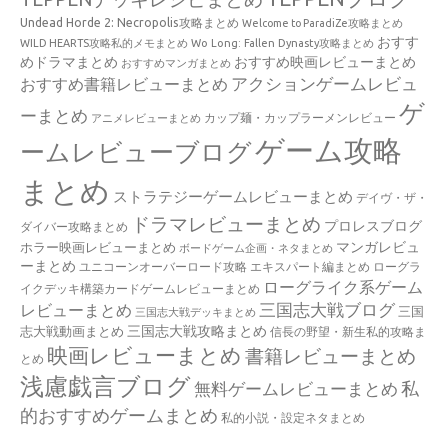
Undead Horde 2: Necropolis攻略まとめ
Welcome to ParadiZe攻略まとめ
おすす
WILD HEARTS攻略私的メモまとめ
Wo Long: Fallen Dynasty攻略まとめ
めドラマまとめ
おすすめ映画レビューまとめ
おすすめマンガまとめ
アクションゲームレビュ
おすすめ書籍レビューまとめ
ゲ
ーまとめ
カップ麺・カップラーメンレビュー
アニメレビューまとめ
ゲーム攻略
ームレビューブログ
まとめ
ストラテジーゲームレビューまとめ
デイヴ・ザ・
ドラマレビューまとめ
プロレスブログ
ダイバー攻略まとめ
マンガレビュ
ホラー映画レビューまとめ
ボードゲーム企画・ネタまとめ
ーまとめ
ユニコーンオーバーロード攻略 エキスパート編まとめ
ローグラ
ローグライク系ゲーム
イクデッキ構築カードゲームレビューまとめ
三国志大戦ブログ
レビューまとめ
三国
三国志大戦デッキまとめ
三国志大戦攻略まとめ
志大戦動画まとめ
信長の野望・新生私的攻略ま
映画レビューまとめ
書籍レビューまとめ
とめ
浅慮戯言ブログ
私
無料ゲームレビューまとめ
的おすすめゲームまとめ
私的小説・設定ネタまとめ