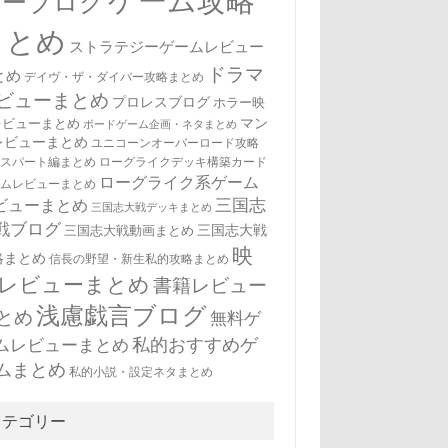
ゲーム攻略
ューブログ
まとめ
ストラテジーゲームレビュー
ドラマ
とめ
デイヴ・ザ・ダイバー攻略まとめ
ビューまとめ
プロレスブログ
ホラー映
マン
レビューまとめ
ボードゲーム企画・ネタまとめ
レビューまとめ
ユニコーンオーバーロード攻略
キスパート編まとめ
ローグライクデッキ構築カード
ローグライク系ゲーム
ームレビューまとめ
三国志
ビューまとめ
三国志大戦デッキまとめ
戦ブログ
三国志大戦
三国志大戦動画まとめ
映
略まとめ
信長の野望・新生私的攻略まとめ
レビューまとめ
書籍レビュー
浅慮戯言ブログ
とめ
無料ゲ
私的おすすめゲ
ムレビューまとめ
ムまとめ
私的小説・設定ネタまとめ
カテゴリー