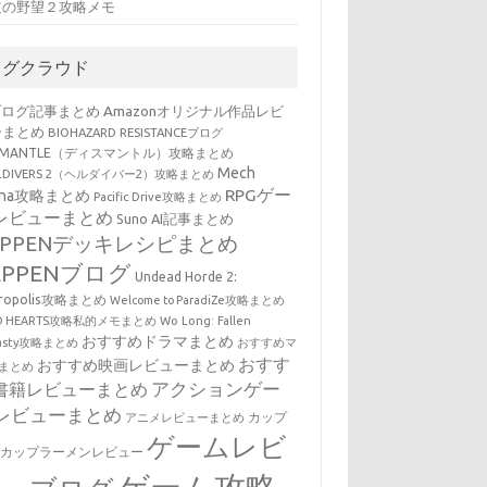
道の野望２攻略メモ
タグクラウド
ブログ記事まとめ
Amazonオリジナル作品レビ
ーまとめ
BIOHAZARD RESISTANCEブログ
SMANTLE（ディスマントル）攻略まとめ
Mech
LLDIVERS 2（ヘルダイバー2）攻略まとめ
RPGゲー
ena攻略まとめ
Pacific Drive攻略まとめ
レビューまとめ
Suno AI記事まとめ
EPPENデッキレシピまとめ
EPPENブログ
Undead Horde 2:
cropolis攻略まとめ
Welcome to ParadiZe攻略まとめ
LD HEARTS攻略私的メモまとめ
Wo Long: Fallen
おすすめドラマまとめ
nasty攻略まとめ
おすすめマ
おすす
おすすめ映画レビューまとめ
まとめ
アクションゲー
書籍レビューまとめ
レビューまとめ
カップ
アニメレビューまとめ
ゲームレビ
・カップラーメンレビュー