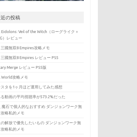
最近の投稿
t Eidolons: Veil of the Witch（ローグライク＋
PG）レビュー
三國無双8 Empires攻略メモ
三國無双8 Empires レビュー PS5
itary Merge レビュー PS5版
ll World攻略メモ
ンスタを1ヶ月ほど運用してみた感想
る動画の平均視聴率が573.2%だった
入 魔石で個人的なおすすめ ダンジョンワーク無
金攻略私的メモ
入の解放で優先したいもの ダンジョンワーク無
金攻略私的メモ