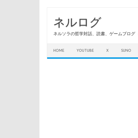
コ
ン
テ
ネルログ
ン
ツ
へ
ネルソラの哲学対話、読書、ゲームブログ（A
ス
キ
ッ
プ
HOME
YOUTUBE
X
SUNO