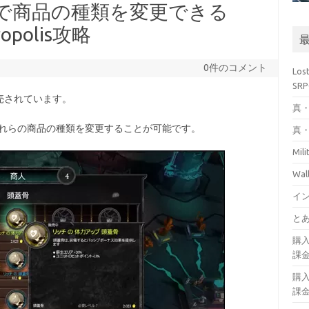
1で商品の種類を変更できる
cropolis攻略
0件のコメント
Los
SR
売されています。
真・
でそれらの商品の種類を変更することが可能です。
真・
Mil
Wa
イ
とあ
購
課
購
課