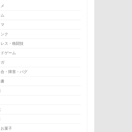
ニメ
ーム
ラマ
リンク
ロレス・格闘技
ードゲーム
ンガ
具合・障害・バグ
法書
画
記
楽
・お菓子