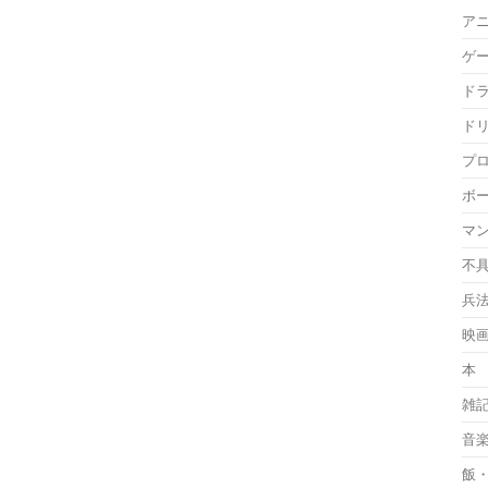
ア
ゲ
ド
ド
プ
ボ
マ
不
兵
映
本
雑
音
飯