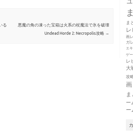
ま
いる
悪魔の角の凍った宝箱は火系の杖魔法で氷を破壊
レ
Undead Horde 2: Necropolis攻略
→
画
ガ
エ
ゲ
レ
大
攻
画
ま
ー
ー