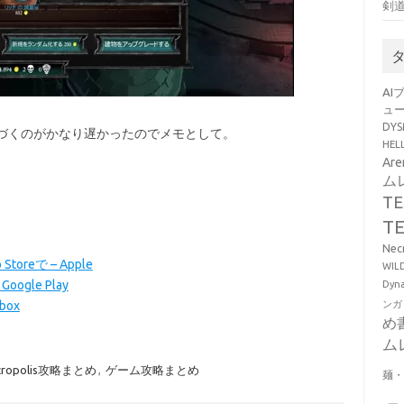
剣
AI
ュ
DY
気づくのがかなり遅かったのでメモとして。
HE
Ar
ム
T
T
Ne
 Storeで – Apple
WI
 Google Play
Dy
ンガ
Xbox
め
ム
Necropolis攻略まとめ
,
ゲーム攻略まとめ
麺