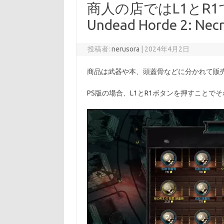
商人の店ではL1とR
Undead Horde 2: Ne
投稿者:
nerusora
|
2024年4月2日
商品は武器や本、頭蓋骨などに分かれて販
PS版の場合、L1とR1ボタンを押すこと