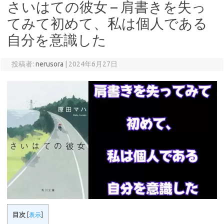
さいはての彼女 – 肩書きを失っ
てみて初めて、私は個人である
自分を意識した
投稿者:
nerusora
|
2024年6月27日
目次
[
表示
]