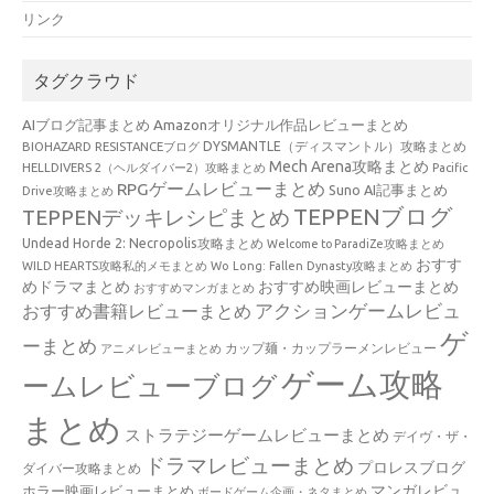
リンク
タグクラウド
AIブログ記事まとめ
Amazonオリジナル作品レビューまとめ
BIOHAZARD RESISTANCEブログ
DYSMANTLE（ディスマントル）攻略まとめ
Mech Arena攻略まとめ
HELLDIVERS 2（ヘルダイバー2）攻略まとめ
Pacific
RPGゲームレビューまとめ
Suno AI記事まとめ
Drive攻略まとめ
TEPPENブログ
TEPPENデッキレシピまとめ
Undead Horde 2: Necropolis攻略まとめ
Welcome to ParadiZe攻略まとめ
おすす
WILD HEARTS攻略私的メモまとめ
Wo Long: Fallen Dynasty攻略まとめ
めドラマまとめ
おすすめ映画レビューまとめ
おすすめマンガまとめ
アクションゲームレビュ
おすすめ書籍レビューまとめ
ゲ
ーまとめ
カップ麺・カップラーメンレビュー
アニメレビューまとめ
ゲーム攻略
ームレビューブログ
まとめ
ストラテジーゲームレビューまとめ
デイヴ・ザ・
ドラマレビューまとめ
プロレスブログ
ダイバー攻略まとめ
マンガレビュ
ホラー映画レビューまとめ
ボードゲーム企画・ネタまとめ