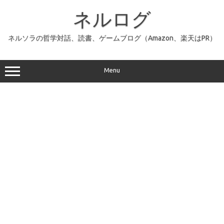
コ
ン
ネルログ
テ
ン
ツ
へ
ネルソラの哲学対話、読書、ゲームブログ（Amazon、楽天はPR）
ス
キ
ッ
プ
Menu