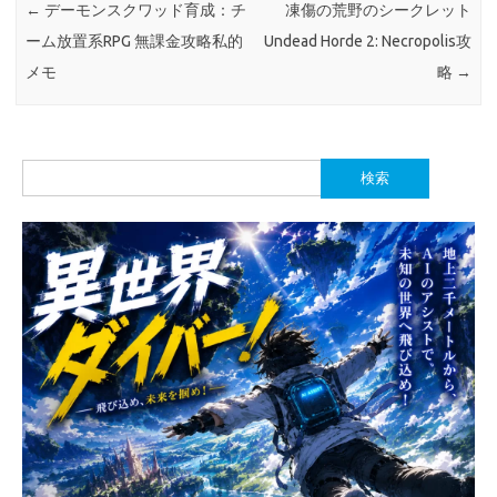
←
デーモンスクワッド育成：チ
凍傷の荒野のシークレット
ーム放置系RPG 無課金攻略私的
Undead Horde 2: Necropolis攻
メモ
略
→
検
索: