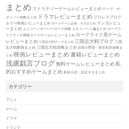
まとめ
ストラテジーゲームレビューまとめ
デイヴ・ザ・
ドラマレビューまとめ
プロレスブログ
ダイバー攻略まとめ
マンガレビュ
ホラー映画レビューまとめ
ボードゲーム企画・ネタまとめ
ーまとめ
ユニコーンオーバーロード攻略 エキスパート編まとめ
ローグラ
ローグライク系ゲーム
イクデッキ構築カードゲームレビューまとめ
三国志大戦ブログ
レビューまとめ
三国
三国志大戦デッキまとめ
三国志大戦攻略まとめ
志大戦動画まとめ
信長の野望・新生私的攻略ま
映画レビューまとめ
書籍レビューまとめ
とめ
浅慮戯言ブログ
私
無料ゲームレビューまとめ
的おすすめゲームまとめ
私的小説・設定ネタまとめ
カテゴリー
アニメ
ゲーム
ドラマ
ドリンク