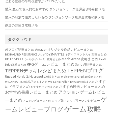
とある動画の平均視聴率が573.2%だった
購入 魔石で個人的なおすすめ ダンジョンワーク無課金攻略私的メモ
購入の解放で優先したいもの ダンジョンワーク無課金攻略私的メモ
剣道の野望２攻略メモ
タグクラウド
AIブログ記事まとめ
Amazonオリジナル作品レビューまとめ
BIOHAZARD RESISTANCEブログ
DYSMANTLE（ディスマントル）攻略まとめ
Mech Arena攻略まとめ
HELLDIVERS 2（ヘルダイバー2）攻略まとめ
Pacific
RPGゲームレビューまとめ
Suno AI記事まとめ
Drive攻略まとめ
TEPPENブログ
TEPPENデッキレシピまとめ
Undead Horde 2: Necropolis攻略まとめ
Welcome to ParadiZe攻略まとめ
おすす
WILD HEARTS攻略私的メモまとめ
Wo Long: Fallen Dynasty攻略まとめ
めドラマまとめ
おすすめ映画レビューまとめ
おすすめマンガまとめ
アクションゲームレビュ
おすすめ書籍レビューまとめ
ゲ
ーまとめ
カップ麺・カップラーメンレビュー
アニメレビューまとめ
ゲーム攻略
ームレビューブログ