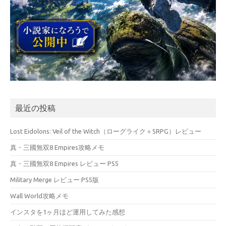
最近の投稿
Lost Eidolons: Veil of the Witch（ローグライク＋SRPG）レビュー
真・三國無双8 Empires攻略メモ
真・三國無双8 Empires レビュー PS5
Military Merge レビュー PS5版
Wall World攻略メモ
インスタを1ヶ月ほど運用してみた感想