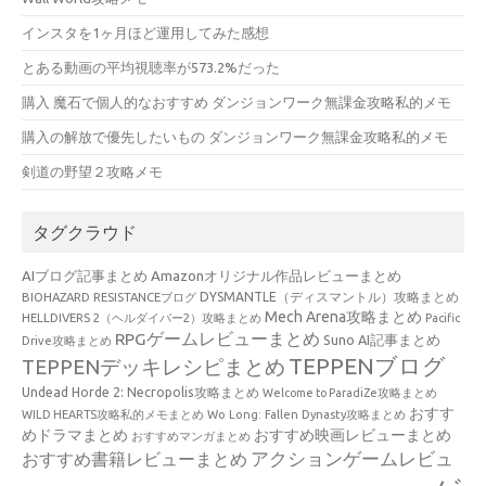
インスタを1ヶ月ほど運用してみた感想
とある動画の平均視聴率が573.2%だった
購入 魔石で個人的なおすすめ ダンジョンワーク無課金攻略私的メモ
購入の解放で優先したいもの ダンジョンワーク無課金攻略私的メモ
剣道の野望２攻略メモ
タグクラウド
AIブログ記事まとめ
Amazonオリジナル作品レビューまとめ
BIOHAZARD RESISTANCEブログ
DYSMANTLE（ディスマントル）攻略まとめ
Mech Arena攻略まとめ
HELLDIVERS 2（ヘルダイバー2）攻略まとめ
Pacific
RPGゲームレビューまとめ
Suno AI記事まとめ
Drive攻略まとめ
TEPPENブログ
TEPPENデッキレシピまとめ
Undead Horde 2: Necropolis攻略まとめ
Welcome to ParadiZe攻略まとめ
おすす
WILD HEARTS攻略私的メモまとめ
Wo Long: Fallen Dynasty攻略まとめ
めドラマまとめ
おすすめ映画レビューまとめ
おすすめマンガまとめ
アクションゲームレビュ
おすすめ書籍レビューまとめ