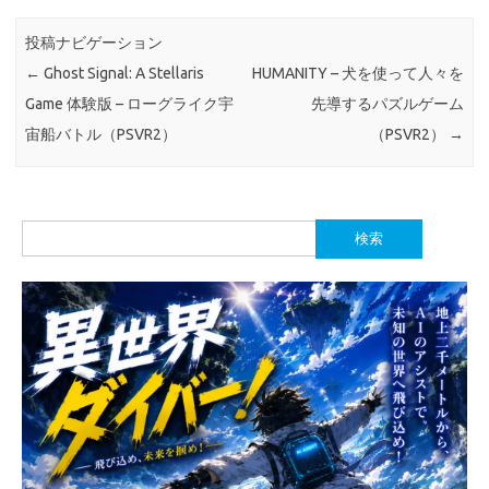
投稿ナビゲーション
←
Ghost Signal: A Stellaris
HUMANITY – 犬を使って人々を
Game 体験版 – ローグライク宇
先導するパズルゲーム
宙船バトル（PSVR2）
（PSVR2）
→
検
索: