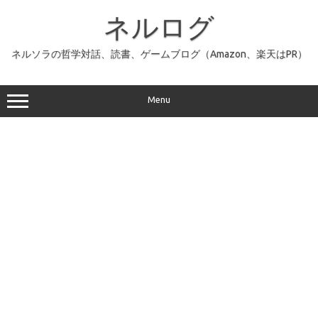
コ
ン
ネルログ
テ
ン
ツ
へ
ネルソラの哲学対話、読書、ゲームブログ（Amazon、楽天はPR）
ス
キ
ッ
プ
Menu