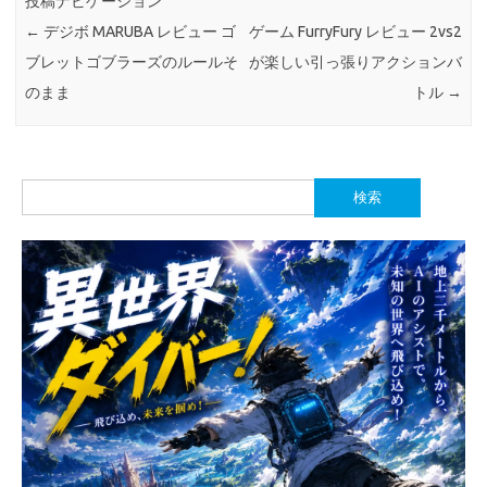
投稿ナビゲーション
←
デジボ MARUBA レビュー ゴ
ゲーム FurryFury レビュー 2vs2
ブレットゴブラーズのルールそ
が楽しい引っ張りアクションバ
のまま
トル
→
検
索: