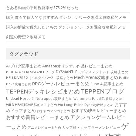
とある動画の平均視聴率が573.2%だった
購入 魔石で個人的なおすすめ ダンジョンワーク無課金攻略私的メモ
購入の解放で優先したいもの ダンジョンワーク無課金攻略私的メモ
剣道の野望２攻略メモ
タグクラウド
AIブログ記事まとめ
Amazonオリジナル作品レビューまとめ
BIOHAZARD RESISTANCEブログ
DYSMANTLE（ディスマントル）攻略まとめ
Mech Arena攻略まとめ
HELLDIVERS 2（ヘルダイバー2）攻略まとめ
Pacific
RPGゲームレビューまとめ
Suno AI記事まとめ
Drive攻略まとめ
TEPPENブログ
TEPPENデッキレシピまとめ
Undead Horde 2: Necropolis攻略まとめ
Welcome to ParadiZe攻略まとめ
おすす
WILD HEARTS攻略私的メモまとめ
Wo Long: Fallen Dynasty攻略まとめ
めドラマまとめ
おすすめ映画レビューまとめ
おすすめマンガまとめ
アクションゲームレビュ
おすすめ書籍レビューまとめ
ゲ
ーまとめ
カップ麺・カップラーメンレビュー
アニメレビューまとめ