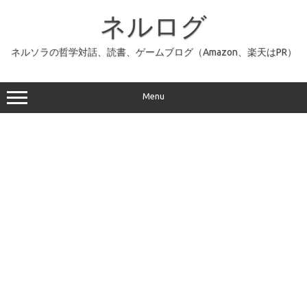
コ
ン
ネルログ
テ
ン
ツ
へ
ネルソラの哲学対話、読書、ゲームブログ（Amazon、楽天はPR）
ス
キ
ッ
プ
Menu