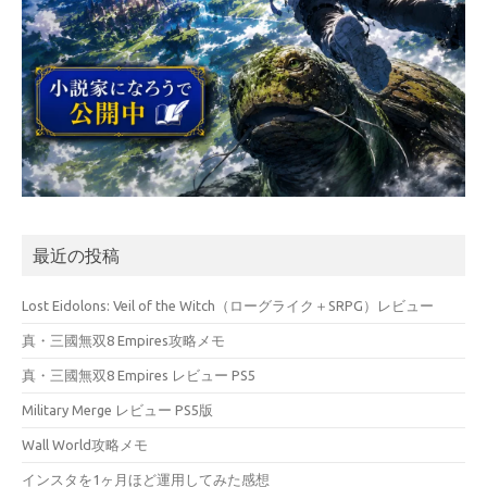
最近の投稿
Lost Eidolons: Veil of the Witch（ローグライク＋SRPG）レビュー
真・三國無双8 Empires攻略メモ
真・三國無双8 Empires レビュー PS5
Military Merge レビュー PS5版
Wall World攻略メモ
インスタを1ヶ月ほど運用してみた感想