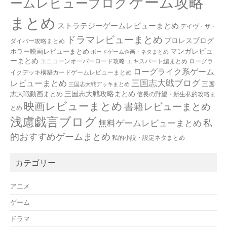
ゲーム攻略
ームレビューブログ
まとめ
ストラテジーゲームレビューまとめ
デイヴ・ザ・
ドラマレビューまとめ
プロレスブログ
ダイバー攻略まとめ
マンガレビュ
ホラー映画レビューまとめ
ボードゲーム企画・ネタまとめ
ーまとめ
ユニコーンオーバーロード攻略 エキスパート編まとめ
ローグラ
ローグライク系ゲーム
イクデッキ構築カードゲームレビューまとめ
三国志大戦ブログ
レビューまとめ
三国
三国志大戦デッキまとめ
三国志大戦攻略まとめ
志大戦動画まとめ
信長の野望・新生私的攻略ま
映画レビューまとめ
書籍レビューまとめ
とめ
浅慮戯言ブログ
私
無料ゲームレビューまとめ
的おすすめゲームまとめ
私的小説・設定ネタまとめ
カテゴリー
アニメ
ゲーム
ドラマ