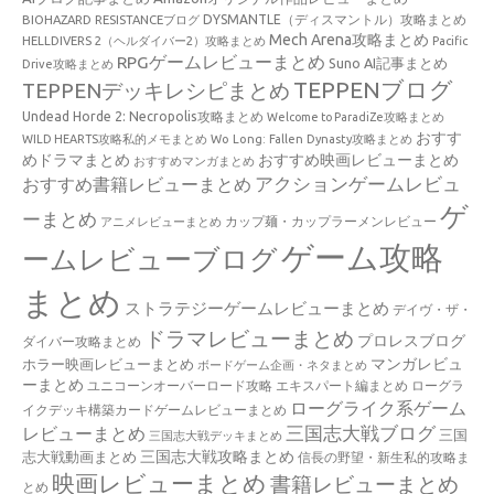
BIOHAZARD RESISTANCEブログ
DYSMANTLE（ディスマントル）攻略まとめ
Mech Arena攻略まとめ
HELLDIVERS 2（ヘルダイバー2）攻略まとめ
Pacific
RPGゲームレビューまとめ
Suno AI記事まとめ
Drive攻略まとめ
TEPPENブログ
TEPPENデッキレシピまとめ
Undead Horde 2: Necropolis攻略まとめ
Welcome to ParadiZe攻略まとめ
おすす
WILD HEARTS攻略私的メモまとめ
Wo Long: Fallen Dynasty攻略まとめ
めドラマまとめ
おすすめ映画レビューまとめ
おすすめマンガまとめ
アクションゲームレビュ
おすすめ書籍レビューまとめ
ゲ
ーまとめ
カップ麺・カップラーメンレビュー
アニメレビューまとめ
ゲーム攻略
ームレビューブログ
まとめ
ストラテジーゲームレビューまとめ
デイヴ・ザ・
ドラマレビューまとめ
プロレスブログ
ダイバー攻略まとめ
マンガレビュ
ホラー映画レビューまとめ
ボードゲーム企画・ネタまとめ
ーまとめ
ユニコーンオーバーロード攻略 エキスパート編まとめ
ローグラ
ローグライク系ゲーム
イクデッキ構築カードゲームレビューまとめ
三国志大戦ブログ
レビューまとめ
三国
三国志大戦デッキまとめ
三国志大戦攻略まとめ
志大戦動画まとめ
信長の野望・新生私的攻略ま
映画レビューまとめ
書籍レビューまとめ
とめ