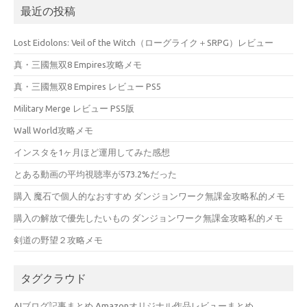
最近の投稿
Lost Eidolons: Veil of the Witch（ローグライク＋SRPG）レビュー
真・三國無双8 Empires攻略メモ
真・三國無双8 Empires レビュー PS5
Military Merge レビュー PS5版
Wall World攻略メモ
インスタを1ヶ月ほど運用してみた感想
とある動画の平均視聴率が573.2%だった
購入 魔石で個人的なおすすめ ダンジョンワーク無課金攻略私的メモ
購入の解放で優先したいもの ダンジョンワーク無課金攻略私的メモ
剣道の野望２攻略メモ
タグクラウド
AIブログ記事まとめ
Amazonオリジナル作品レビューまとめ