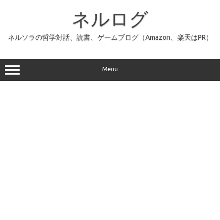
コ
ン
ネルログ
テ
ン
ツ
へ
ネルソラの哲学対話、読書、ゲームブログ（Amazon、楽天はPR）
ス
キ
ッ
プ
Menu