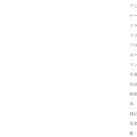
ア
ゲ
ド
ド
プ
ボ
マ
不
兵
映
本
雑
音
飯