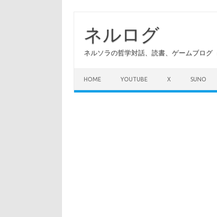
コ
ン
テ
ネルログ
ン
ツ
へ
ネルソラの哲学対話、読書、ゲームブログ（A
ス
キ
ッ
プ
HOME
YOUTUBE
X
SUNO