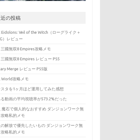
最近の投稿
t Eidolons: Veil of the Witch（ローグライク＋
PG）レビュー
三國無双8 Empires攻略メモ
三國無双8 Empires レビュー PS5
itary Merge レビュー PS5版
ll World攻略メモ
ンスタを1ヶ月ほど運用してみた感想
る動画の平均視聴率が573.2%だった
入 魔石で個人的なおすすめ ダンジョンワーク無
金攻略私的メモ
入の解放で優先したいもの ダンジョンワーク無
金攻略私的メモ