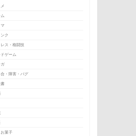
ニメ
ーム
ラマ
リンク
ロレス・格闘技
ードゲーム
ンガ
具合・障害・バグ
法書
画
記
楽
・お菓子