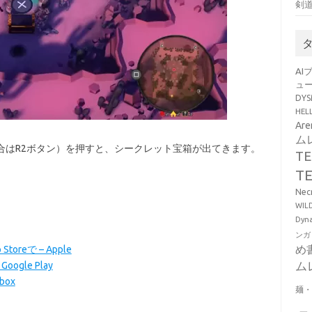
剣
AI
ュ
DY
HE
Ar
ム
合はR2ボタン）を押すと、シークレット宝箱が出てきます。
T
T
Ne
WI
Dy
ンガ
め
 Storeで – Apple
ム
 Google Play
Xbox
麺