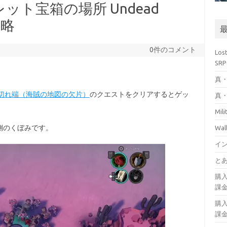
ト宝箱の場所 Undead
攻略
0件のコメント
Los
SR
真・
切れ端（海賊の地図の欠片）
のクエストをクリアするとゲッ
真・
Mil
側のくぼみです。
Wa
イ
とあ
購
課
購
課