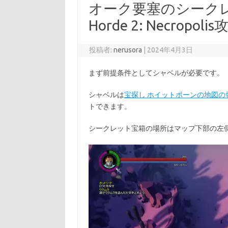
オーク要塞のシークレッ
Horde 2: Necropolis
投稿者:
nerusora
|
2024年4月3日
まず前提条件としてシャベルが必要です。
シャベルは
宝探し ホイットボーンの地図の
トできます。
シークレット宝箱の場所はマップ下部の左