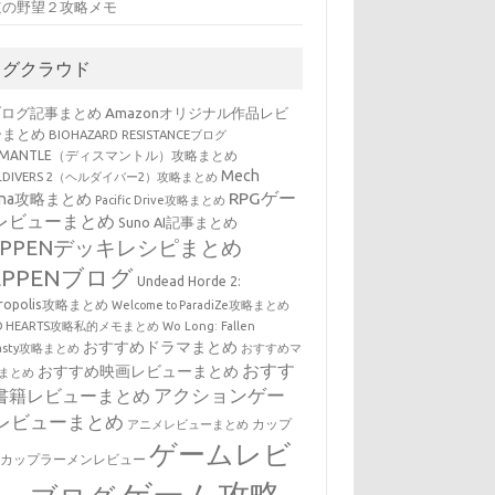
道の野望２攻略メモ
タグクラウド
ブログ記事まとめ
Amazonオリジナル作品レビ
ーまとめ
BIOHAZARD RESISTANCEブログ
SMANTLE（ディスマントル）攻略まとめ
Mech
LLDIVERS 2（ヘルダイバー2）攻略まとめ
RPGゲー
ena攻略まとめ
Pacific Drive攻略まとめ
レビューまとめ
Suno AI記事まとめ
EPPENデッキレシピまとめ
EPPENブログ
Undead Horde 2:
cropolis攻略まとめ
Welcome to ParadiZe攻略まとめ
LD HEARTS攻略私的メモまとめ
Wo Long: Fallen
おすすめドラマまとめ
nasty攻略まとめ
おすすめマ
おすす
おすすめ映画レビューまとめ
まとめ
アクションゲー
書籍レビューまとめ
レビューまとめ
カップ
アニメレビューまとめ
ゲームレビ
・カップラーメンレビュー