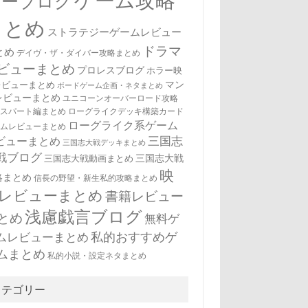
ゲーム攻略
ューブログ
まとめ
ストラテジーゲームレビュー
ドラマ
とめ
デイヴ・ザ・ダイバー攻略まとめ
ビューまとめ
プロレスブログ
ホラー映
マン
レビューまとめ
ボードゲーム企画・ネタまとめ
レビューまとめ
ユニコーンオーバーロード攻略
キスパート編まとめ
ローグライクデッキ構築カード
ローグライク系ゲーム
ームレビューまとめ
三国志
ビューまとめ
三国志大戦デッキまとめ
戦ブログ
三国志大戦
三国志大戦動画まとめ
映
略まとめ
信長の野望・新生私的攻略まとめ
レビューまとめ
書籍レビュー
浅慮戯言ブログ
とめ
無料ゲ
私的おすすめゲ
ムレビューまとめ
ムまとめ
私的小説・設定ネタまとめ
カテゴリー