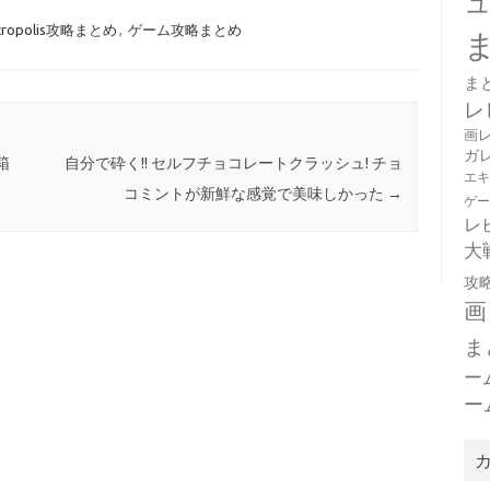
Necropolis攻略まとめ
,
ゲーム攻略まとめ
ま
レ
画
ガ
箱
自分で砕く!! セルフチョコレートクラッシュ! チョ
エ
コミントが新鮮な感覚で美味しかった
→
ゲ
レ
大
攻
画
ま
ー
ー