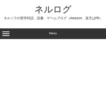
コ
ン
ネルログ
テ
ン
ツ
へ
ネルソラの哲学対話、読書、ゲームブログ（Amazon、楽天はPR）
ス
キ
ッ
プ
Menu