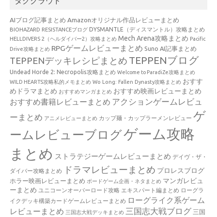
タグクラウド
AIブログ記事まとめ
Amazonオリジナル作品レビューまとめ
BIOHAZARD RESISTANCEブログ
DYSMANTLE（ディスマントル）攻略まとめ
Mech Arena攻略まとめ
HELLDIVERS 2（ヘルダイバー2）攻略まとめ
Pacific
RPGゲームレビューまとめ
Suno AI記事まとめ
Drive攻略まとめ
TEPPENブログ
TEPPENデッキレシピまとめ
Undead Horde 2: Necropolis攻略まとめ
Welcome to ParadiZe攻略まとめ
おすす
WILD HEARTS攻略私的メモまとめ
Wo Long: Fallen Dynasty攻略まとめ
めドラマまとめ
おすすめ映画レビューまとめ
おすすめマンガまとめ
アクションゲームレビュ
おすすめ書籍レビューまとめ
ゲ
ーまとめ
カップ麺・カップラーメンレビュー
アニメレビューまとめ
ゲーム攻略
ームレビューブログ
まとめ
ストラテジーゲームレビューまとめ
デイヴ・ザ・
ドラマレビューまとめ
プロレスブログ
ダイバー攻略まとめ
マンガレビュ
ホラー映画レビューまとめ
ボードゲーム企画・ネタまとめ
ーまとめ
ユニコーンオーバーロード攻略 エキスパート編まとめ
ローグラ
ローグライク系ゲーム
イクデッキ構築カードゲームレビューまとめ
三国志大戦ブログ
レビューまとめ
三国
三国志大戦デッキまとめ