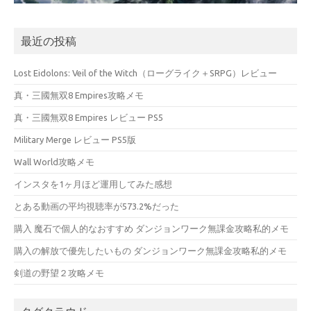
最近の投稿
Lost Eidolons: Veil of the Witch（ローグライク＋SRPG）レビュー
真・三國無双8 Empires攻略メモ
真・三國無双8 Empires レビュー PS5
Military Merge レビュー PS5版
Wall World攻略メモ
インスタを1ヶ月ほど運用してみた感想
とある動画の平均視聴率が573.2%だった
購入 魔石で個人的なおすすめ ダンジョンワーク無課金攻略私的メモ
購入の解放で優先したいもの ダンジョンワーク無課金攻略私的メモ
剣道の野望２攻略メモ