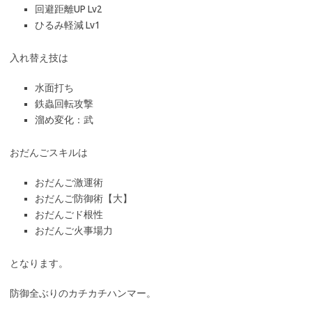
回避距離UP Lv2
ひるみ軽減 Lv1
入れ替え技は
水面打ち
鉄蟲回転攻撃
溜め変化：武
おだんごスキルは
おだんご激運術
おだんご防御術【大】
おだんごド根性
おだんご火事場力
となります。
防御全ぶりのカチカチハンマー。