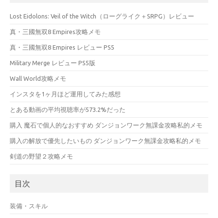
Lost Eidolons: Veil of the Witch（ローグライク＋SRPG）レビュー
真・三國無双8 Empires攻略メモ
真・三國無双8 Empires レビュー PS5
Military Merge レビュー PS5版
Wall World攻略メモ
インスタを1ヶ月ほど運用してみた感想
とある動画の平均視聴率が573.2%だった
購入 魔石で個人的なおすすめ ダンジョンワーク無課金攻略私的メモ
購入の解放で優先したいもの ダンジョンワーク無課金攻略私的メモ
剣道の野望２攻略メモ
目次
装備・スキル