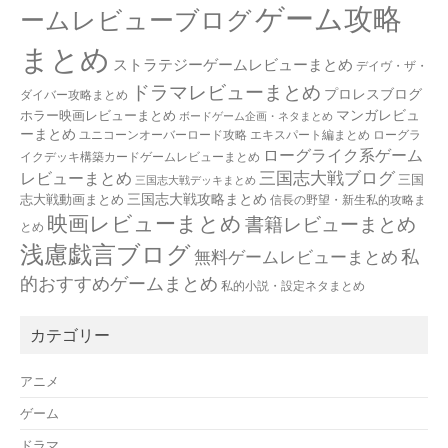
ゲーム攻略
ームレビューブログ
まとめ
ストラテジーゲームレビューまとめ
デイヴ・ザ・
ドラマレビューまとめ
プロレスブログ
ダイバー攻略まとめ
マンガレビュ
ホラー映画レビューまとめ
ボードゲーム企画・ネタまとめ
ーまとめ
ユニコーンオーバーロード攻略 エキスパート編まとめ
ローグラ
ローグライク系ゲーム
イクデッキ構築カードゲームレビューまとめ
三国志大戦ブログ
レビューまとめ
三国
三国志大戦デッキまとめ
三国志大戦攻略まとめ
志大戦動画まとめ
信長の野望・新生私的攻略ま
映画レビューまとめ
書籍レビューまとめ
とめ
浅慮戯言ブログ
私
無料ゲームレビューまとめ
的おすすめゲームまとめ
私的小説・設定ネタまとめ
カテゴリー
アニメ
ゲーム
ドラマ