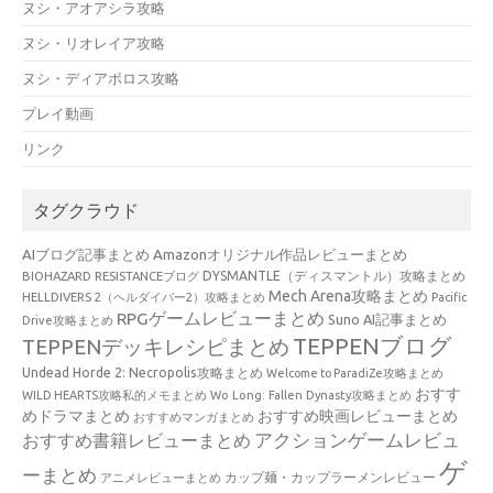
ヌシ・アオアシラ攻略
ヌシ・リオレイア攻略
ヌシ・ディアボロス攻略
プレイ動画
リンク
タグクラウド
AIブログ記事まとめ
Amazonオリジナル作品レビューまとめ
BIOHAZARD RESISTANCEブログ
DYSMANTLE（ディスマントル）攻略まとめ
Mech Arena攻略まとめ
HELLDIVERS 2（ヘルダイバー2）攻略まとめ
Pacific
RPGゲームレビューまとめ
Suno AI記事まとめ
Drive攻略まとめ
TEPPENブログ
TEPPENデッキレシピまとめ
Undead Horde 2: Necropolis攻略まとめ
Welcome to ParadiZe攻略まとめ
おすす
WILD HEARTS攻略私的メモまとめ
Wo Long: Fallen Dynasty攻略まとめ
めドラマまとめ
おすすめ映画レビューまとめ
おすすめマンガまとめ
アクションゲームレビュ
おすすめ書籍レビューまとめ
ゲ
ーまとめ
カップ麺・カップラーメンレビュー
アニメレビューまとめ