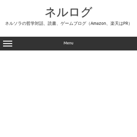
コ
ン
ネルログ
テ
ン
ツ
へ
ネルソラの哲学対話、読書、ゲームブログ（Amazon、楽天はPR）
ス
キ
ッ
プ
Menu