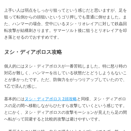
上手い人は弱点をしっかり狙ってという感じだと思いますが、足を
狙って転倒からの頭狙いというゴリ押しでも普通に倒せました。ま
た、ハンマーの場合、空中にいるヌシ・リオレイアに対して鉄蟲回
転攻撃が結構刺さります。サマーソルト後に狙うとリオレイアを叩
き落とせるのでおすすめです。
ヌシ・ディアボロス攻略
個人的にはヌシ・ディアボロスが一番苦戦しました。特に怒り時の
対応が難しく、ハンマーを出している状態だとどうしようもないこ
とが多かったです。ただ、防御力をがっつりアップしていたので、
1乙で済んだ感じ。
基本的には
ヌシ・ディアボロス 2頭攻略
と同様、ヌシ・ディアボロ
スの足の間へ移動しながらひたすら攻撃していくという感じです。
とにかく、ヌシ・ディアボロスの攻撃モーションが見えたら足の間
へ転がって回避すると比較的攻撃は避けやすいです。