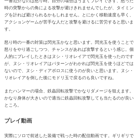
一番厄介なのは怒り時。自分の場合はうまくプレイできず、怒った
時の突撃からの角による攻撃が避けきれませんでしたが、タイミン
グを計れば避けられるかもしれません。とにかく移動速度も早く、
アクションゲームが苦手な人だと攻撃を避けるに苦労すると思いま
す。
怒り時の一番の対策は閃光玉かなと思います。閃光玉を使うことで
怒りをやり過ごしつつ、チャンスがあれば攻撃するという感じ。個
人的にプレイしたときはヌシ・リオレイアで閃光玉を使ったのです
が、ヌシ・リオレイアはパターンがわかれば閃光玉を使うほどでは
ないので、ヌシ・ディアボロスに使うのが良いと思います。ヌシ・
リオレイアを倒した後にモドリ玉で戻るのも良いですね。
またハンマーの場合、鉄蟲回転攻撃でかなりダメージを狙えます。
かなり身体が大きいので適当に鉄蟲回転攻撃しても当たるのが良い
ところ。
プレイ動画
実際にソロで前述した装備で戦った時の配信動画です。ギリギリで