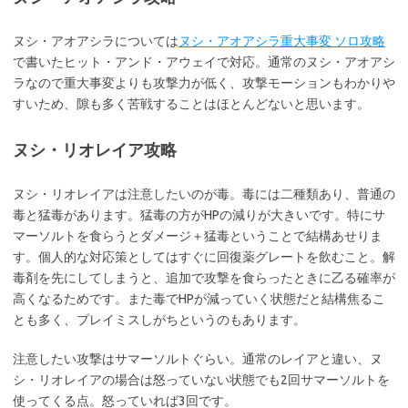
ヌシ・アオアシラについては
ヌシ・アオアシラ重大事変 ソロ攻略
で書いたヒット・アンド・アウェイで対応。通常のヌシ・アオアシ
ラなので重大事変よりも攻撃力が低く、攻撃モーションもわかりや
すいため、隙も多く苦戦することはほとんどないと思います。
ヌシ・リオレイア攻略
ヌシ・リオレイアは注意したいのが毒。毒には二種類あり、普通の
毒と猛毒があります。猛毒の方がHPの減りが大きいです。特にサ
マーソルトを食らうとダメージ＋猛毒ということで結構あせりま
す。個人的な対応策としてはすぐに回復薬グレートを飲むこと。解
毒剤を先にしてしまうと、追加で攻撃を食らったときに乙る確率が
高くなるためです。また毒でHPが減っていく状態だと結構焦るこ
とも多く、プレイミスしがちというのもあります。
注意したい攻撃はサマーソルトぐらい。通常のレイアと違い、ヌ
シ・リオレイアの場合は怒っていない状態でも2回サマーソルトを
使ってくる点。怒っていれば3回です。