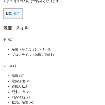
くまで普通の人向けの内容となります。
目次
[
表示
]
装備・スキル
装備は
赫耀（かくよう）シリーズ
ブロステイル（防御力強化II）
スキルは
防御 Lv7
龍気活性 Lv5
逆恨み Lv3
死中に活 Lv3
弱点特効 Lv3
精霊の加護 Lv2