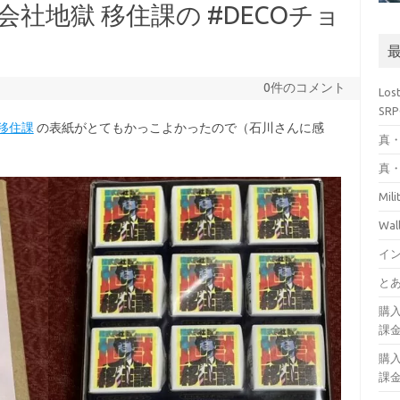
 株式会社地獄 移住課の #DECOチョ
0件のコメント
Los
SR
移住課
の表紙がとてもかっこよかったので（石川さんに感
真・
真・
Mil
Wa
イ
とあ
購
課
購
課