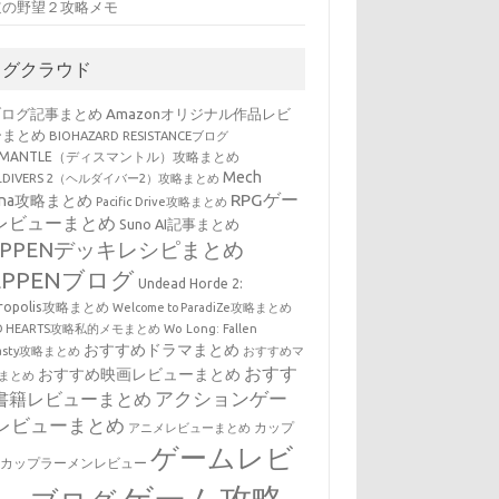
道の野望２攻略メモ
タグクラウド
ブログ記事まとめ
Amazonオリジナル作品レビ
ーまとめ
BIOHAZARD RESISTANCEブログ
SMANTLE（ディスマントル）攻略まとめ
Mech
LLDIVERS 2（ヘルダイバー2）攻略まとめ
RPGゲー
ena攻略まとめ
Pacific Drive攻略まとめ
レビューまとめ
Suno AI記事まとめ
EPPENデッキレシピまとめ
EPPENブログ
Undead Horde 2:
cropolis攻略まとめ
Welcome to ParadiZe攻略まとめ
LD HEARTS攻略私的メモまとめ
Wo Long: Fallen
おすすめドラマまとめ
nasty攻略まとめ
おすすめマ
おすす
おすすめ映画レビューまとめ
まとめ
アクションゲー
書籍レビューまとめ
レビューまとめ
カップ
アニメレビューまとめ
ゲームレビ
・カップラーメンレビュー