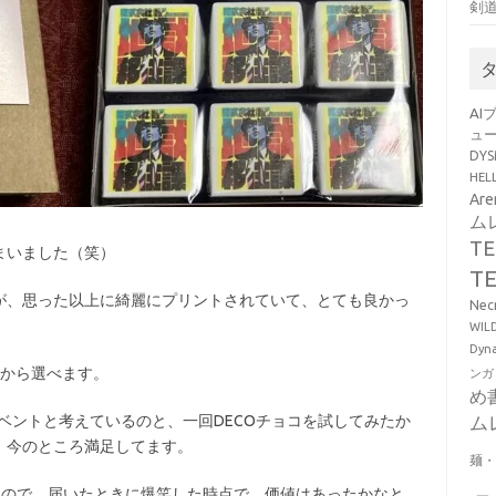
剣
AI
ュ
DY
HE
Ar
ム
T
まいました（笑）
T
が、思った以上に綺麗にプリントされていて、とても良かっ
Ne
WI
Dy
味から選べます。
ンガ
め
ム
ベントと考えているのと、一回DECOチョコを試してみたか
、今のところ満足してます。
麺
ので、届いたときに爆笑した時点で、価値はあったかなと。