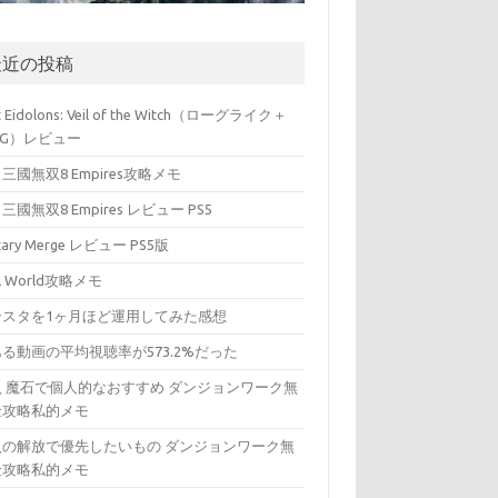
最近の投稿
t Eidolons: Veil of the Witch（ローグライク＋
PG）レビュー
三國無双8 Empires攻略メモ
三國無双8 Empires レビュー PS5
itary Merge レビュー PS5版
ll World攻略メモ
ンスタを1ヶ月ほど運用してみた感想
る動画の平均視聴率が573.2%だった
入 魔石で個人的なおすすめ ダンジョンワーク無
金攻略私的メモ
入の解放で優先したいもの ダンジョンワーク無
金攻略私的メモ