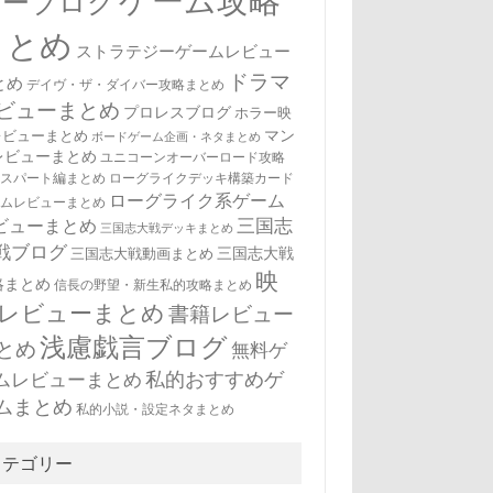
ゲーム攻略
ューブログ
まとめ
ストラテジーゲームレビュー
ドラマ
とめ
デイヴ・ザ・ダイバー攻略まとめ
ビューまとめ
プロレスブログ
ホラー映
マン
レビューまとめ
ボードゲーム企画・ネタまとめ
レビューまとめ
ユニコーンオーバーロード攻略
キスパート編まとめ
ローグライクデッキ構築カード
ローグライク系ゲーム
ームレビューまとめ
三国志
ビューまとめ
三国志大戦デッキまとめ
戦ブログ
三国志大戦
三国志大戦動画まとめ
映
略まとめ
信長の野望・新生私的攻略まとめ
レビューまとめ
書籍レビュー
浅慮戯言ブログ
とめ
無料ゲ
私的おすすめゲ
ムレビューまとめ
ムまとめ
私的小説・設定ネタまとめ
カテゴリー