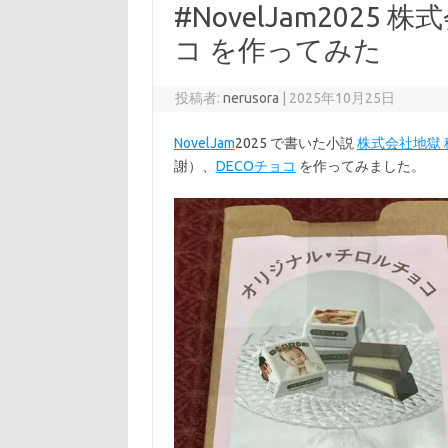
#NovelJam2025
コ を作ってみた
投稿者:
nerusora
|
2025年10月25日
NovelJam
2025 で書いた小説
株式会社地獄 
謝）、
DECOチョコ
を作ってみました。