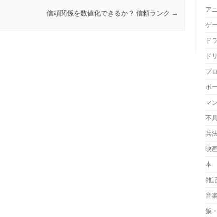
ア
信頼関係を数値化できるか？ 信頼ランク
→
ゲ
ド
ド
プ
ボ
マ
不
兵
映
本
雑
音
飯