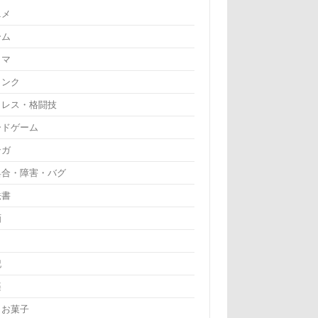
ニメ
ーム
ラマ
リンク
ロレス・格闘技
ードゲーム
ンガ
具合・障害・バグ
法書
画
記
楽
・お菓子