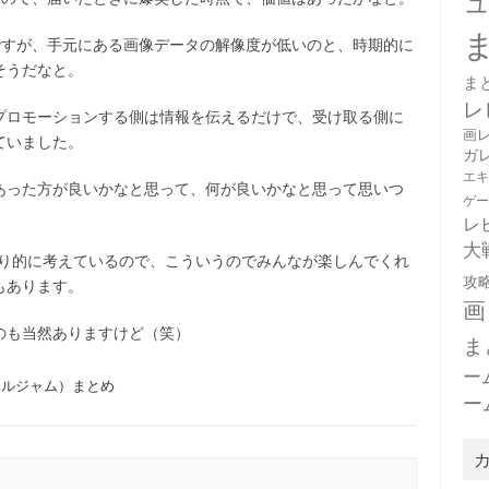
ですが、手元にある画像データの解像度が低いのと、時期的に
そうだなと。
ま
レ
プロモーションする側は情報を伝えるだけで、受け取る側に
画
ていました。
ガ
エ
あった方が良いかなと思って、何が良いかなと思って思いつ
ゲ
レ
大
り的に考えているので、こういうのでみんなが楽しんでくれ
攻
もあります。
画
のも当然ありますけど（笑）
ま
ー
（ノベルジャム）まとめ
ー