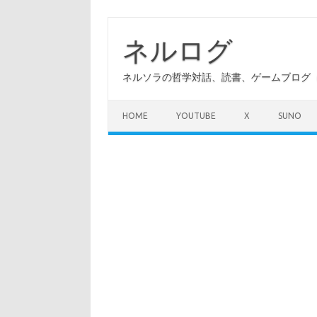
コ
ン
テ
ネルログ
ン
ツ
へ
ネルソラの哲学対話、読書、ゲームブログ（A
ス
キ
ッ
プ
HOME
YOUTUBE
X
SUNO