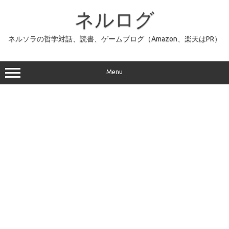
コ
ン
ネルログ
テ
ン
ツ
へ
ネルソラの哲学対話、読書、ゲームブログ（Amazon、楽天はPR）
ス
キ
ッ
プ
Menu