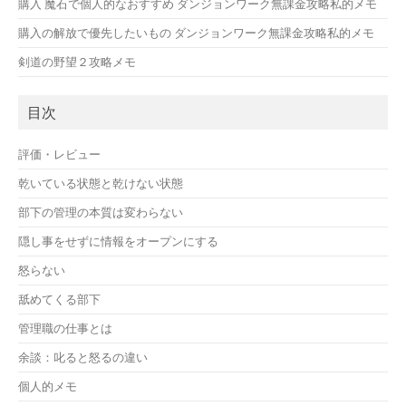
購入 魔石で個人的なおすすめ ダンジョンワーク無課金攻略私的メモ
購入の解放で優先したいもの ダンジョンワーク無課金攻略私的メモ
剣道の野望２攻略メモ
目次
評価・レビュー
乾いている状態と乾けない状態
部下の管理の本質は変わらない
隠し事をせずに情報をオープンにする
怒らない
舐めてくる部下
管理職の仕事とは
余談：叱ると怒るの違い
個人的メモ