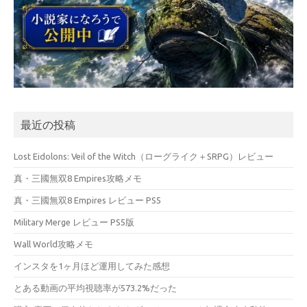
最近の投稿
Lost Eidolons: Veil of the Witch（ローグライク＋SRPG）レビュー
真・三國無双8 Empires攻略メモ
真・三國無双8 Empires レビュー PS5
Military Merge レビュー PS5版
Wall World攻略メモ
インスタを1ヶ月ほど運用してみた感想
とある動画の平均視聴率が573.2%だった