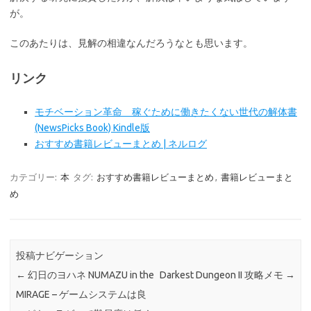
が。
このあたりは、見解の相違なんだろうなとも思います。
リンク
モチベーション革命 稼ぐために働きたくない世代の解体書
(NewsPicks Book) Kindle版
おすすめ書籍レビューまとめ | ネルログ
カテゴリー:
本
タグ:
おすすめ書籍レビューまとめ
,
書籍レビューまと
め
投稿ナビゲーション
←
幻日のヨハネ NUMAZU in the
Darkest Dungeon II 攻略メモ
→
MIRAGE – ゲームシステムは良