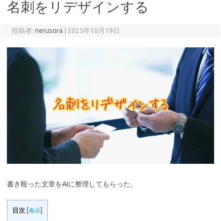
名刺をリデザインする
投稿者:
nerusora
|
2025年10月19日
書き殴った文章をAIに整理してもらった。
目次
[
表示
]