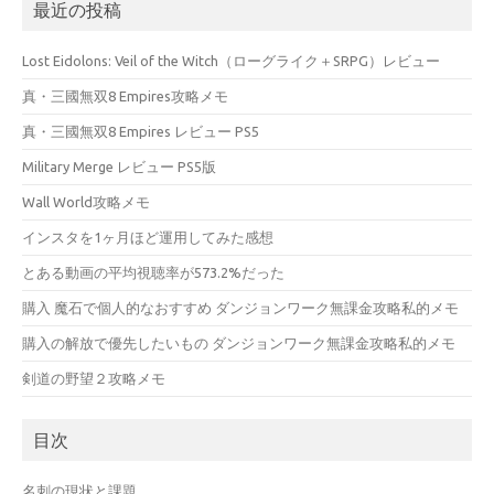
最近の投稿
Lost Eidolons: Veil of the Witch（ローグライク＋SRPG）レビュー
真・三國無双8 Empires攻略メモ
真・三國無双8 Empires レビュー PS5
Military Merge レビュー PS5版
Wall World攻略メモ
インスタを1ヶ月ほど運用してみた感想
とある動画の平均視聴率が573.2%だった
購入 魔石で個人的なおすすめ ダンジョンワーク無課金攻略私的メモ
購入の解放で優先したいもの ダンジョンワーク無課金攻略私的メモ
剣道の野望２攻略メモ
目次
名刺の現状と課題