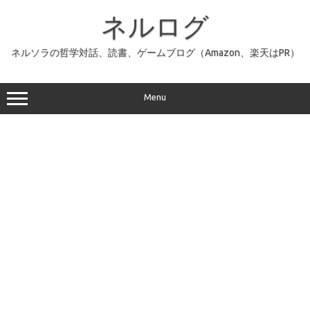
コ
ン
ネルログ
テ
ン
ツ
へ
ネルソラの哲学対話、読書、ゲームブログ（Amazon、楽天はPR）
ス
キ
ッ
プ
Menu