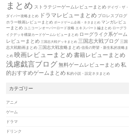
まとめ
ストラテジーゲームレビューまとめ
デイヴ・ザ・
ドラマレビューまとめ
プロレスブログ
ダイバー攻略まとめ
マンガレビュ
ホラー映画レビューまとめ
ボードゲーム企画・ネタまとめ
ーまとめ
ユニコーンオーバーロード攻略 エキスパート編まとめ
ローグラ
ローグライク系ゲーム
イクデッキ構築カードゲームレビューまとめ
三国志大戦ブログ
レビューまとめ
三国
三国志大戦デッキまとめ
三国志大戦攻略まとめ
志大戦動画まとめ
信長の野望・新生私的攻略ま
映画レビューまとめ
書籍レビューまとめ
とめ
浅慮戯言ブログ
私
無料ゲームレビューまとめ
的おすすめゲームまとめ
私的小説・設定ネタまとめ
カテゴリー
アニメ
ゲーム
ドラマ
ドリンク