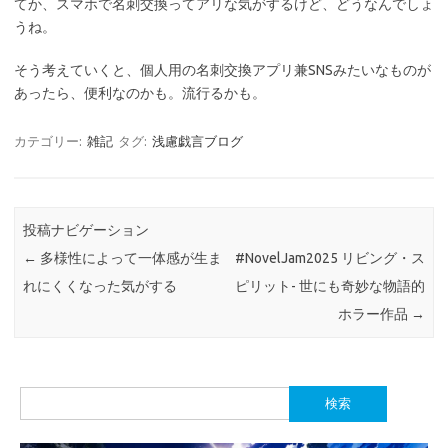
てか、スマホで名刺交換ってアリな気がするけど、どうなんでしょ
うね。
そう考えていくと、個人用の名刺交換アプリ兼SNSみたいなものが
あったら、便利なのかも。流行るかも。
カテゴリー:
雑記
タグ:
浅慮戯言ブログ
投稿ナビゲーション
←
多様性によって一体感が生ま
#NovelJam2025 リビング・ス
れにくくなった気がする
ピリット- 世にも奇妙な物語的
ホラー作品
→
検
索: