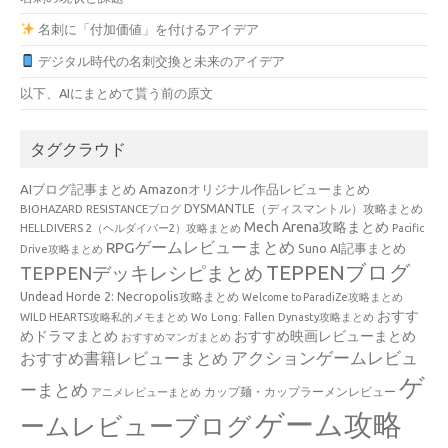
名刺に「付加価値」を付けるアイデア
デジタル時代の名刺交換と未来のアイデア
以下、AIにまとめて貰う前の原文
タグクラウド
AIブログ記事まとめ
Amazonオリジナル作品レビューまとめ
BIOHAZARD RESISTANCEブログ
DYSMANTLE（ディスマントル）攻略まとめ
Mech Arena攻略まとめ
HELLDIVERS 2（ヘルダイバー2）攻略まとめ
Pacific
RPGゲームレビューまとめ
Suno AI記事まとめ
Drive攻略まとめ
TEPPENブログ
TEPPENデッキレシピまとめ
Undead Horde 2: Necropolis攻略まとめ
Welcome to ParadiZe攻略まとめ
おすす
WILD HEARTS攻略私的メモまとめ
Wo Long: Fallen Dynasty攻略まとめ
めドラマまとめ
おすすめ映画レビューまとめ
おすすめマンガまとめ
アクションゲームレビュ
おすすめ書籍レビューまとめ
ゲ
ーまとめ
カップ麺・カップラーメンレビュー
アニメレビューまとめ
ゲーム攻略
ームレビューブログ