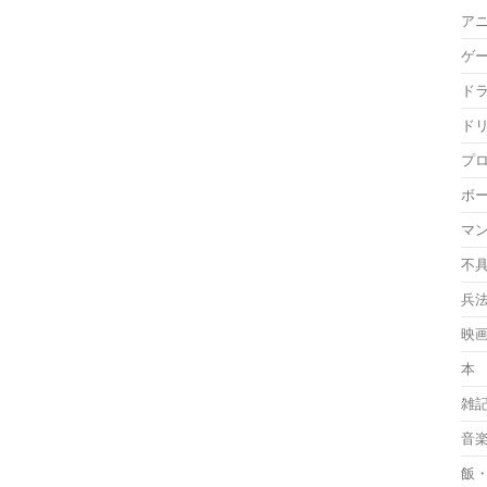
ア
ゲ
ド
ド
プ
ボ
マ
不
兵
映
本
雑
音
飯