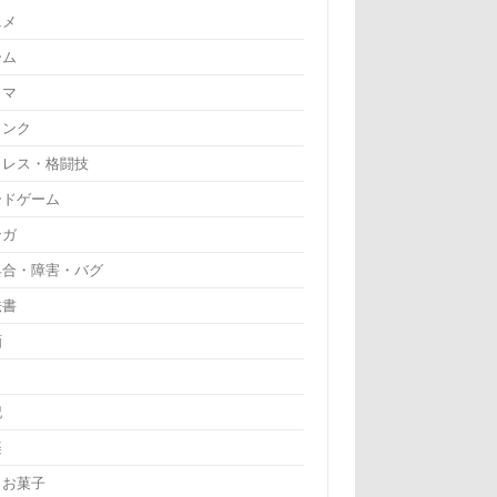
ニメ
ーム
ラマ
リンク
ロレス・格闘技
ードゲーム
ンガ
具合・障害・バグ
法書
画
記
楽
・お菓子