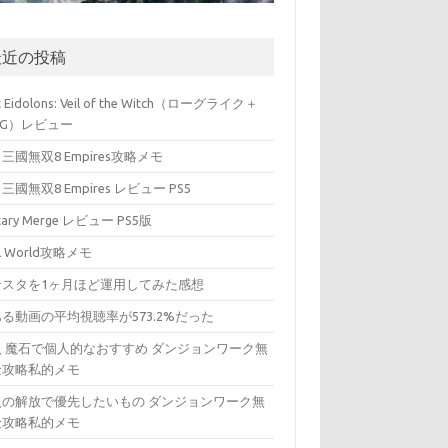
最近の投稿
t Eidolons: Veil of the Witch（ローグライク＋
PG）レビュー
三國無双8 Empires攻略メモ
三國無双8 Empires レビュー PS5
itary Merge レビュー PS5版
ll World攻略メモ
ンスタを1ヶ月ほど運用してみた感想
る動画の平均視聴率が573.2%だった
入 魔石で個人的なおすすめ ダンジョンワーク無
金攻略私的メモ
入の解放で優先したいもの ダンジョンワーク無
金攻略私的メモ