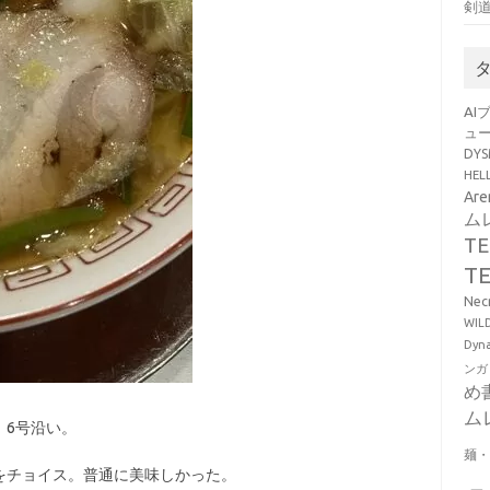
剣
AI
ュ
DY
HE
Ar
ム
T
T
Ne
WI
Dy
ンガ
め
ム
。6号沿い。
麺
をチョイス。普通に美味しかった。