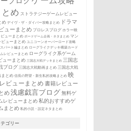
ゲーム攻略
ューブログ
まとめ
ストラテジーゲームレビュー
ドラマ
とめ
デイヴ・ザ・ダイバー攻略まとめ
ビューまとめ
プロレスブログ
ホラー映
マン
レビューまとめ
ボードゲーム企画・ネタまとめ
レビューまとめ
ユニコーンオーバーロード攻略
キスパート編まとめ
ローグライクデッキ構築カード
ローグライク系ゲーム
ームレビューまとめ
三国志
ビューまとめ
三国志大戦デッキまとめ
戦ブログ
三国志大戦
三国志大戦動画まとめ
映
略まとめ
信長の野望・新生私的攻略まとめ
レビューまとめ
書籍レビュー
浅慮戯言ブログ
とめ
無料ゲ
私的おすすめゲ
ムレビューまとめ
ムまとめ
私的小説・設定ネタまとめ
カテゴリー