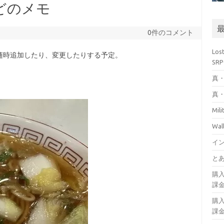
どのメモ
0件のコメント
Los
随時追加したり、変更したりする予定。
SR
真・
真・
Mil
Wa
イ
とあ
購
課
購
課