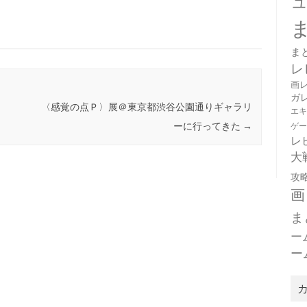
ま
レ
画
ガ
〈感覚の点Ｐ〉展＠東京都渋谷公園通りギャラリ
エ
ーに行ってきた
→
ゲ
レ
大
攻
画
ま
ー
ー