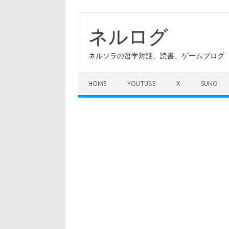
コ
ン
テ
ネルログ
ン
ツ
へ
ネルソラの哲学対話、読書、ゲームブログ（A
ス
キ
ッ
プ
HOME
YOUTUBE
X
SUNO