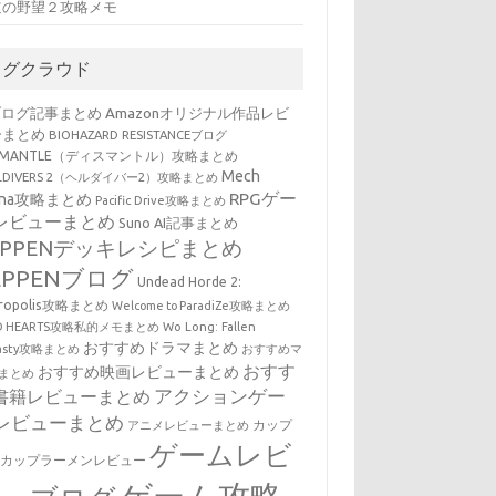
道の野望２攻略メモ
タグクラウド
ブログ記事まとめ
Amazonオリジナル作品レビ
ーまとめ
BIOHAZARD RESISTANCEブログ
SMANTLE（ディスマントル）攻略まとめ
Mech
LLDIVERS 2（ヘルダイバー2）攻略まとめ
RPGゲー
ena攻略まとめ
Pacific Drive攻略まとめ
レビューまとめ
Suno AI記事まとめ
EPPENデッキレシピまとめ
EPPENブログ
Undead Horde 2:
cropolis攻略まとめ
Welcome to ParadiZe攻略まとめ
LD HEARTS攻略私的メモまとめ
Wo Long: Fallen
おすすめドラマまとめ
nasty攻略まとめ
おすすめマ
おすす
おすすめ映画レビューまとめ
まとめ
アクションゲー
書籍レビューまとめ
レビューまとめ
カップ
アニメレビューまとめ
ゲームレビ
・カップラーメンレビュー