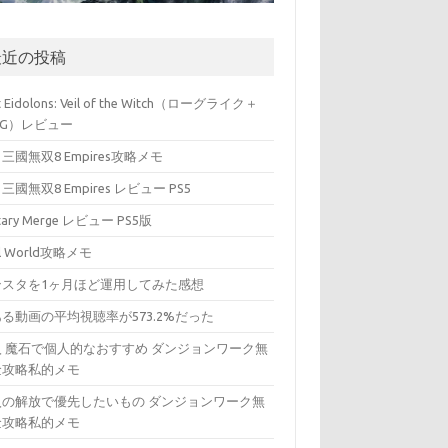
最近の投稿
t Eidolons: Veil of the Witch（ローグライク＋
PG）レビュー
三國無双8 Empires攻略メモ
三國無双8 Empires レビュー PS5
itary Merge レビュー PS5版
ll World攻略メモ
ンスタを1ヶ月ほど運用してみた感想
る動画の平均視聴率が573.2%だった
入 魔石で個人的なおすすめ ダンジョンワーク無
金攻略私的メモ
入の解放で優先したいもの ダンジョンワーク無
金攻略私的メモ