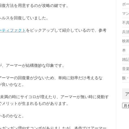
ボ
回復方法を用意するのが攻略の鍵です。
マ
ヘルスを回復していました。
不
ーティファクト
をピックアップして紹介しているので、参考
兵
映
本
雑
が、アーマーが結構微妙な印象です。
音
アーマーの回復量が少ないため、単純に効率だけ考えるな
飯
が良いかなと。
8未満の時にサイコロが増えたり、アーマーが無い時に発動す
でメリットが生まれるものがあります。
ア
ー
いるのかなと。
カ
イ
ブ
をガンガン増やすコンボがありましたが、本作ではアーマー