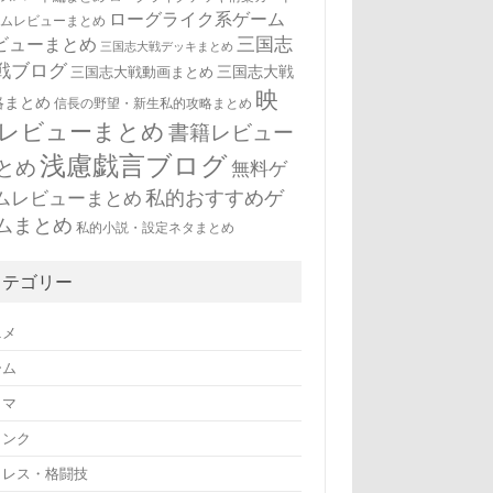
ローグライク系ゲーム
ームレビューまとめ
三国志
ビューまとめ
三国志大戦デッキまとめ
戦ブログ
三国志大戦
三国志大戦動画まとめ
映
略まとめ
信長の野望・新生私的攻略まとめ
レビューまとめ
書籍レビュー
浅慮戯言ブログ
とめ
無料ゲ
私的おすすめゲ
ムレビューまとめ
ムまとめ
私的小説・設定ネタまとめ
カテゴリー
ニメ
ーム
ラマ
リンク
ロレス・格闘技