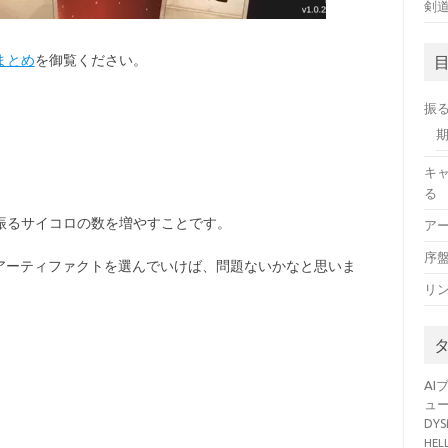
剣
攻略まとめ
を御覧ください。
振
キ
る
の基本は、振るサイコロの数を増やすことです。
ア
序
アーティファクトを選んでいけば、問題ないかなと思いま
リ
AI
ュ
DY
HE