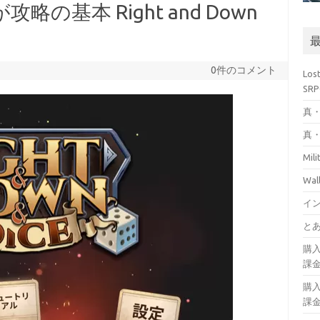
の基本 Right and Down
0件のコメント
Los
SR
真・
真・
Mil
Wa
イ
とあ
購
課
購
課