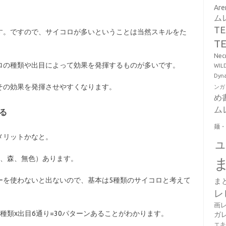
Ar
ム
T
す。ですので、サイコロが多いということは当然スキルをた
T
Ne
ロの種類や出目によって効果を発揮するものが多いです。
WI
Dy
その効果を発揮させやすくなります。
ンガ
め
ム
る
麺
メリットかなと。
虚、森、無色）あります。
ーを使わないと出ないので、基本は5種類のサイコロと考えて
ま
レ
画
種類x出目6通り=30パターンあることがわかります。
ガ
エ