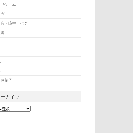
ードゲーム
ンガ
具合・障害・バグ
法書
画
記
楽
・お菓子
アーカイブ