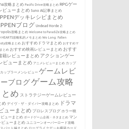
RPGゲー
ena攻略まとめ
Pacific Drive攻略まとめ
レビューまとめ
Suno AI記事まとめ
EPPENデッキレシピまとめ
EPPENブログ
Undead Horde 2:
cropolis攻略まとめ
Welcome to ParadiZe攻略まとめ
LD HEARTS攻略私的メモまとめ
Wo Long: Fallen
おすすめドラマまとめ
nasty攻略まとめ
おすすめマ
おすす
おすすめ映画レビューまとめ
まとめ
アクションゲー
書籍レビューまとめ
レビューまとめ
カップ
アニメレビューまとめ
ゲームレビ
・カップラーメンレビュー
ゲーム攻略
ューブログ
まとめ
ストラテジーゲームレビュー
ドラマ
とめ
デイヴ・ザ・ダイバー攻略まとめ
ビューまとめ
プロレスブログ
ホラー映
マン
レビューまとめ
ボードゲーム企画・ネタまとめ
レビューまとめ
ユニコーンオーバーロード攻略
キスパート編まとめ
ローグライクデッキ構築カード