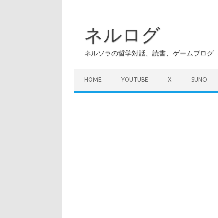
コ
ン
テ
ネルログ
ン
ツ
へ
ネルソラの哲学対話、読書、ゲームブログ（A
ス
キ
ッ
プ
HOME
YOUTUBE
X
SUNO