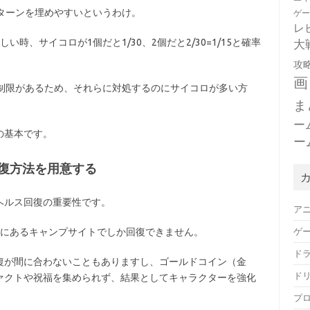
ターンを埋めやすいというわけ。
ゲ
レ
時、サイコロが1個だと1/30、2個だと2/30=1/15と確率
大
攻
画
の制限があるため、それらに対処するのにサイコロが多い方
ま
ー
の基本です。
ー
復方法を用意する
ヘルス回復の重要性です。
ア
ゲ
とにあるキャンプサイトでしか回復できません。
ド
復が間に合わないこともありますし、ゴールドコイン（金
ド
ァクトや祝福を集められず、結果としてキャラクターを強化
プ