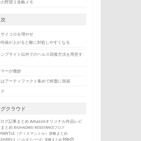
道の野望２攻略メモ
目次
るサイコロを増やせ
期待値が上がると敵に対処しやすくなる
ャンプサイト以外でのヘルス回復方法を用意す
ーマーが微妙
盤はアーティファクト集めで終盤に祝福
ンク
タグクラウド
ブログ記事まとめ
Amazonオリジナル作品レビ
ーまとめ
BIOHAZARD RESISTANCEブログ
SMANTLE（ディスマントル）攻略まとめ
Mech
LLDIVERS 2（ヘルダイバー2）攻略まとめ