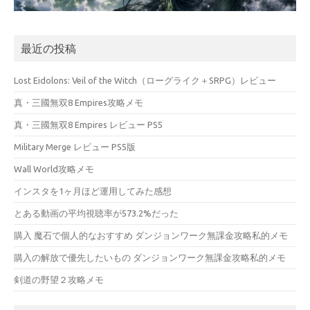
最近の投稿
Lost Eidolons: Veil of the Witch（ローグライク＋SRPG）レビュー
真・三國無双8 Empires攻略メモ
真・三國無双8 Empires レビュー PS5
Military Merge レビュー PS5版
Wall World攻略メモ
インスタを1ヶ月ほど運用してみた感想
とある動画の平均視聴率が573.2%だった
購入 魔石で個人的なおすすめ ダンジョンワーク無課金攻略私的メモ
購入の解放で優先したいもの ダンジョンワーク無課金攻略私的メモ
剣道の野望２攻略メモ