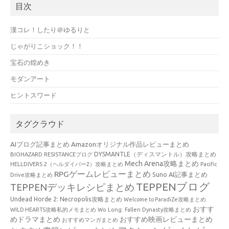
目次
漢コレ！したり＠ゆるりと
じゃがりこショック！！
宝石の煌めき
モダンアート
ヒントスワード
タグクラウド
AIブログ記事まとめ
Amazonオリジナル作品レビューまとめ
BIOHAZARD RESISTANCEブログ
DYSMANTLE（ディスマントル）攻略まとめ
Mech Arena攻略まとめ
HELLDIVERS 2（ヘルダイバー2）攻略まとめ
Pacific
RPGゲームレビューまとめ
Suno AI記事まとめ
Drive攻略まとめ
TEPPENブログ
TEPPENデッキレシピまとめ
Undead Horde 2: Necropolis攻略まとめ
Welcome to ParadiZe攻略まとめ
おすす
WILD HEARTS攻略私的メモまとめ
Wo Long: Fallen Dynasty攻略まとめ
めドラマまとめ
おすすめ映画レビューまとめ
おすすめマンガまとめ