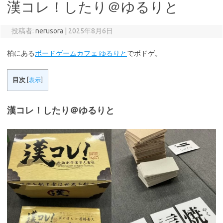
漢コレ！したり＠ゆるりと
投稿者:
nerusora
|
2025年8月6日
柏にある
ボードゲームカフェ ゆるりと
でボドゲ。
目次
[
表示
]
漢コレ！したり＠ゆるりと