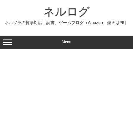
コ
ン
ネルログ
テ
ン
ツ
へ
ネルソラの哲学対話、読書、ゲームブログ（Amazon、楽天はPR）
ス
キ
ッ
プ
Menu