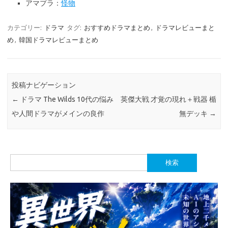
アマプラ：
怪物
カテゴリー:
ドラマ
タグ:
おすすめドラマまとめ
,
ドラマレビューまと
め
,
韓国ドラマレビューまとめ
投稿ナビゲーション
←
ドラマ The Wilds 10代の悩み
英傑大戦 才覚の現れ＋戦器 楯
や人間ドラマがメインの良作
無デッキ
→
検
索: