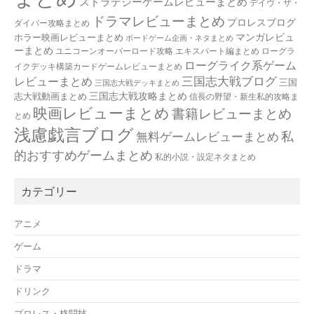
ストラテジーゲームレビューまとめ
デイヴ・ザ・
ドラマレビューまとめ
プロレスブログ
ダイバー攻略まとめ
マンガレビュ
ホラー映画レビューまとめ
ボードゲーム企画・ネタまとめ
ーまとめ
ユニコーンオーバーロード攻略 エキスパート編まとめ
ローグラ
ローグライク系ゲーム
イクデッキ構築カードゲームレビューまとめ
三国志大戦ブログ
レビューまとめ
三国
三国志大戦デッキまとめ
三国志大戦攻略まとめ
志大戦動画まとめ
信長の野望・新生私的攻略ま
映画レビューまとめ
書籍レビューまとめ
とめ
浅慮戯言ブログ
私
無料ゲームレビューまとめ
的おすすめゲームまとめ
私的小説・設定ネタまとめ
カテゴリー
アニメ
ゲーム
ドラマ
ドリンク
プロレス・格闘技