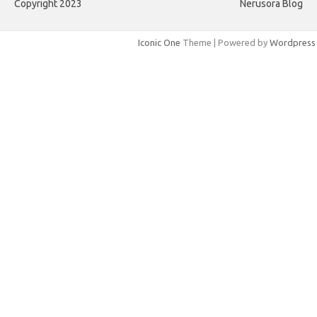
Copyright 2023
Nerusora Blog
ブ
Iconic One
Theme | Powered by
Wordpress