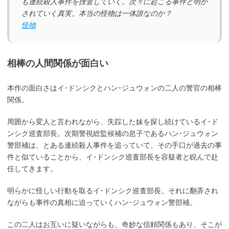
も連続殺人事件を捜査していく。次々に起こる事件と明か
されていく真実。本当の怪物は一体誰なのか？
怪物
相棒の人間関係が面白い
本作の面白さはイ･ドンシクとハン･ジュウォンの二人の警官の相棒
関係。
周囲から変人と言われながら、失踪した妹を探し続けているイ･ド
ンシク巡査部長。次期警視総監候補の息子であるハン･ジュウォン
警部補は、とある連続殺人事件を追っていて、その手口が過去の事
件と似ていることから、イ･ドンシク巡査部長を容疑者と睨んで赴
任してきます。
明らかに怪しい行動を取るイ･ドンシク巡査部長。それに翻弄され
ながらも事件の真相に迫っていくハン･ジュウォン警部補。
この二人はお互いに疑いながらも、奇妙な信頼関係もあり、そこが