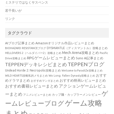
ミステリではなくサスペンス
若干長いが
リンク
タグクラウド
AIブログ記事まとめ
Amazonオリジナル作品レビューまとめ
BIOHAZARD RESISTANCEブログ
DYSMANTLE（ディスマントル）攻略まとめ
Mech Arena攻略まとめ
HELLDIVERS 2（ヘルダイバー2）攻略まとめ
Pacific
RPGゲームレビューまとめ
Suno AI記事まとめ
Drive攻略まとめ
TEPPENブログ
TEPPENデッキレシピまとめ
Undead Horde 2: Necropolis攻略まとめ
Welcome to ParadiZe攻略まとめ
おすす
WILD HEARTS攻略私的メモまとめ
Wo Long: Fallen Dynasty攻略まとめ
めドラマまとめ
おすすめ映画レビューまとめ
おすすめマンガまとめ
アクションゲームレビュ
おすすめ書籍レビューまとめ
ゲ
ーまとめ
カップ麺・カップラーメンレビュー
アニメレビューまとめ
ゲーム攻略
ームレビューブログ
まとめ