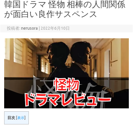
韓国ドラマ 怪物 相棒の人間関係
が面白い良作サスペンス
投稿者:
nerusora
|
2022年6月10日
目次
[
表示
]