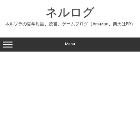
コ
ン
ネルログ
テ
ン
ツ
へ
ネルソラの哲学対話、読書、ゲームブログ（Amazon、楽天はPR）
ス
キ
ッ
プ
Menu