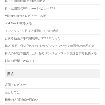
真・三國無双8 Empires攻略メモ
真・三國無双8 Empires レビュー PS5
Military Merge レビュー PS5版
Wall World攻略メモ
インスタを1ヶ月ほど運用してみた感想
とある動画の平均視聴率が573.2%だった
購入 魔石で個人的なおすすめ ダンジョンワーク無課金攻略私的メモ
購入の解放で優先したいもの ダンジョンワーク無課金攻略私的メモ
剣道の野望２攻略メモ
目次
評価・レビュー
話としては
相棒の人間関係が面白い