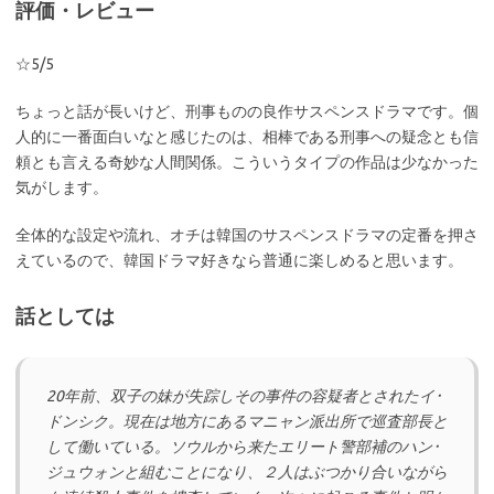
評価・レビュー
☆5/5
ちょっと話が長いけど、刑事ものの良作サスペンスドラマです。個
人的に一番面白いなと感じたのは、相棒である刑事への疑念とも信
頼とも言える奇妙な人間関係。こういうタイプの作品は少なかった
気がします。
全体的な設定や流れ、オチは韓国のサスペンスドラマの定番を押さ
えているので、韓国ドラマ好きなら普通に楽しめると思います。
話としては
20年前、双子の妹が失踪しその事件の容疑者とされたイ･
ドンシク。現在は地方にあるマニャン派出所で巡査部長と
して働いている。ソウルから来たエリート警部補のハン･
ジュウォンと組むことになり、２人はぶつかり合いながら