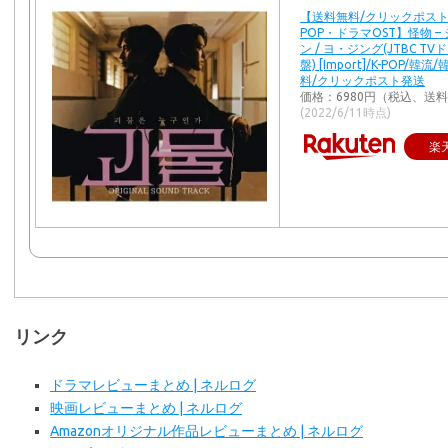
【送料無料/クリックポスト
POP・ドラマOST】怪物 –
ン / ヨ・ジング(JTBC TV
盤) [Import]/K-POP/韓
料/クリックポスト発送
価格：6980円（税込、送料
(2022/6/11時点)
楽
リンク
ドラマレビューまとめ | ネルログ
映画レビューまとめ | ネルログ
Amazonオリジナル作品レビューまとめ | ネルログ