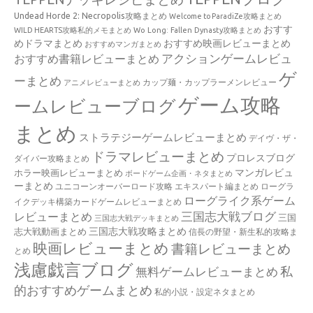
Undead Horde 2: Necropolis攻略まとめ
Welcome to ParadiZe攻略まとめ
おすす
WILD HEARTS攻略私的メモまとめ
Wo Long: Fallen Dynasty攻略まとめ
めドラマまとめ
おすすめ映画レビューまとめ
おすすめマンガまとめ
アクションゲームレビュ
おすすめ書籍レビューまとめ
ゲ
ーまとめ
カップ麺・カップラーメンレビュー
アニメレビューまとめ
ゲーム攻略
ームレビューブログ
まとめ
ストラテジーゲームレビューまとめ
デイヴ・ザ・
ドラマレビューまとめ
プロレスブログ
ダイバー攻略まとめ
マンガレビュ
ホラー映画レビューまとめ
ボードゲーム企画・ネタまとめ
ーまとめ
ユニコーンオーバーロード攻略 エキスパート編まとめ
ローグラ
ローグライク系ゲーム
イクデッキ構築カードゲームレビューまとめ
三国志大戦ブログ
レビューまとめ
三国
三国志大戦デッキまとめ
三国志大戦攻略まとめ
志大戦動画まとめ
信長の野望・新生私的攻略ま
映画レビューまとめ
書籍レビューまとめ
とめ
浅慮戯言ブログ
私
無料ゲームレビューまとめ
的おすすめゲームまとめ
私的小説・設定ネタまとめ