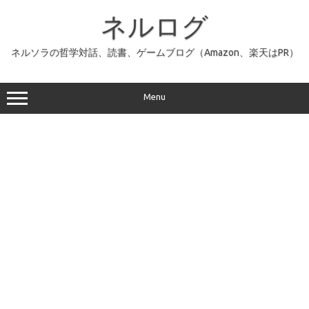
コ
ン
ネルログ
テ
ン
ツ
へ
ネルソラの哲学対話、読書、ゲームブログ（Amazon、楽天はPR）
ス
キ
ッ
プ
Menu