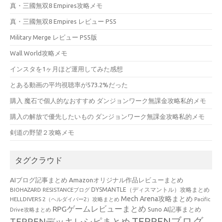
真・三國無双8 Empires攻略メモ
真・三國無双8 Empires レビュー PS5
Military Merge レビュー PS5版
Wall World攻略メモ
インスタを1ヶ月ほど運用してみた感想
とある動画の平均視聴率が573.2%だった
購入 魔石で個人的なおすすめ ダンジョンワーク無課金攻略私的メモ
購入の解放で優先したいもの ダンジョンワーク無課金攻略私的メモ
剣道の野望２攻略メモ
タグクラウド
AIブログ記事まとめ
Amazonオリジナル作品レビューまとめ
BIOHAZARD RESISTANCEブログ
DYSMANTLE（ディスマントル）攻略まとめ
Mech Arena攻略まとめ
HELLDIVERS 2（ヘルダイバー2）攻略まとめ
Pacific
RPGゲームレビューまとめ
Suno AI記事まとめ
Drive攻略まとめ
TEPPENブログ
TEPPENデッキレシピまとめ