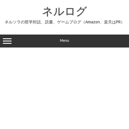
コ
ン
ネルログ
テ
ン
ツ
へ
ネルソラの哲学対話、読書、ゲームブログ（Amazon、楽天はPR）
ス
キ
ッ
プ
Menu