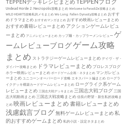
TEPPENブログ
TEPPENデッキレシピまとめ
Undead Horde 2: Necropolis攻略まとめ
Welcome to ParadiZe攻略まとめ
おすす
WILD HEARTS攻略私的メモまとめ
Wo Long: Fallen Dynasty攻略まとめ
めドラマまとめ
おすすめ映画レビューまとめ
おすすめマンガまとめ
アクションゲームレビュ
おすすめ書籍レビューまとめ
ゲ
ーまとめ
カップ麺・カップラーメンレビュー
アニメレビューまとめ
ゲーム攻略
ームレビューブログ
まとめ
ストラテジーゲームレビューまとめ
デイヴ・ザ・
ドラマレビューまとめ
プロレスブログ
ダイバー攻略まとめ
マンガレビュ
ホラー映画レビューまとめ
ボードゲーム企画・ネタまとめ
ーまとめ
ユニコーンオーバーロード攻略 エキスパート編まとめ
ローグラ
ローグライク系ゲーム
イクデッキ構築カードゲームレビューまとめ
三国志大戦ブログ
レビューまとめ
三国
三国志大戦デッキまとめ
三国志大戦攻略まとめ
志大戦動画まとめ
信長の野望・新生私的攻略ま
映画レビューまとめ
書籍レビューまとめ
とめ
浅慮戯言ブログ
私
無料ゲームレビューまとめ
的おすすめゲームまとめ
私的小説・設定ネタまとめ