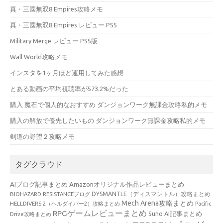
真・三國無双8 Empires攻略メモ
真・三國無双8 Empires レビュー PS5
Military Merge レビュー PS5版
Wall World攻略メモ
インスタを1ヶ月ほど運用してみた感想
とある動画の平均視聴率が573.2%だった
購入 魔石で個人的なおすすめ ダンジョンワーク無課金攻略私的メモ
購入の解放で優先したいもの ダンジョンワーク無課金攻略私的メモ
剣道の野望２攻略メモ
タグクラウド
AIブログ記事まとめ
Amazonオリジナル作品レビューまとめ
BIOHAZARD RESISTANCEブログ
DYSMANTLE（ディスマントル）攻略まとめ
Mech Arena攻略まとめ
HELLDIVERS 2（ヘルダイバー2）攻略まとめ
Pacific
RPGゲームレビューまとめ
Suno AI記事まとめ
Drive攻略まとめ