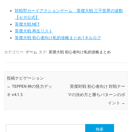
対戦型カードアクションゲーム 英傑大戦 三千世界の波動
【セガ公式】
英傑大戦.NET
英傑大戦 再生リスト
英傑大戦 初心者向け私的攻略まとめ | ネルログ
カテゴリー:
ゲーム
タグ:
英傑大戦 初心者向け私的攻略まとめ
投稿ナビゲーション
←
TEPPEN 神の怪力デッ
英傑対戦 初心者向け 対戦テー
キ v4.1.5
マの決め方と勝ちパターンのポ
イント
→
検