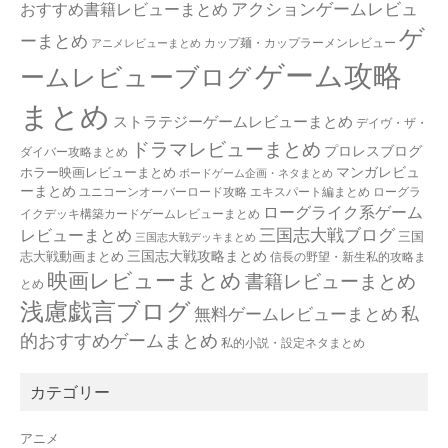
アクションゲームレビュ
おすすめ書籍レビューまとめ
ゲ
ーまとめ
カップ麺・カップラーメンレビュー
アニメレビューまとめ
ゲーム攻略
ームレビューブログ
まとめ
ストラテジーゲームレビューまとめ
デイヴ・ザ・
ドラマレビューまとめ
プロレスブログ
ダイバー攻略まとめ
マンガレビュ
ホラー映画レビューまとめ
ボードゲーム企画・ネタまとめ
ーまとめ
ユニコーンオーバーロード攻略 エキスパート編まとめ
ローグラ
ローグライク系ゲーム
イクデッキ構築カードゲームレビューまとめ
三国志大戦ブログ
レビューまとめ
三国
三国志大戦デッキまとめ
三国志大戦攻略まとめ
志大戦動画まとめ
信長の野望・新生私的攻略ま
映画レビューまとめ
書籍レビューまとめ
とめ
浅慮戯言ブログ
私
無料ゲームレビューまとめ
的おすすめゲームまとめ
私的小説・設定ネタまとめ
カテゴリー
アニメ