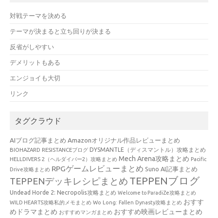
対戦テーマを決める
テーマが決まると立ち回りが決まる
反省がしやすい
デメリットもある
エンジョイも大切
リンク
タグクラウド
AIブログ記事まとめ
Amazonオリジナル作品レビューまとめ
BIOHAZARD RESISTANCEブログ
DYSMANTLE（ディスマントル）攻略まとめ
Mech Arena攻略まとめ
HELLDIVERS 2（ヘルダイバー2）攻略まとめ
Pacific
RPGゲームレビューまとめ
Suno AI記事まとめ
Drive攻略まとめ
TEPPENブログ
TEPPENデッキレシピまとめ
Undead Horde 2: Necropolis攻略まとめ
Welcome to ParadiZe攻略まとめ
おすす
WILD HEARTS攻略私的メモまとめ
Wo Long: Fallen Dynasty攻略まとめ
めドラマまとめ
おすすめ映画レビューまとめ
おすすめマンガまとめ