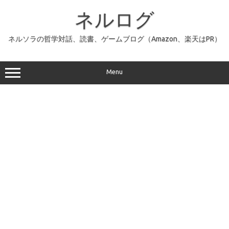
コ
ン
ネルログ
テ
ン
ツ
へ
ネルソラの哲学対話、読書、ゲームブログ（Amazon、楽天はPR）
ス
キ
ッ
プ
Menu