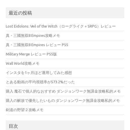
最近の投稿
Lost Eidolons: Veil of the Witch（ローグライク＋SRPG）レビュー
真・三國無双8 Empires攻略メモ
真・三國無双8 Empires レビュー PS5
Military Merge レビュー PS5版
Wall World攻略メモ
インスタを1ヶ月ほど運用してみた感想
とある動画の平均視聴率が573.2%だった
購入 魔石で個人的なおすすめ ダンジョンワーク無課金攻略私的メモ
購入の解放で優先したいもの ダンジョンワーク無課金攻略私的メモ
剣道の野望２攻略メモ
目次