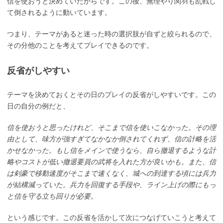
信を使おうと決めていたからです。この後、無理やり関羽も乱戦し
て倒されるように動いています。
つまり、テーマがあると迷った時の選択肢が自ずと絞られるので、
その分他のことを考えてプレイできるのです。
反省がしやすい
テーマを決めておくとその日のプレイの反省がしやすいです。この
日の自分の例だと、
信を使おうと思ったけれど、そこまで信を使いこなかった。その理
由として、味方が強すぎてなかなか倒されてくれず、信の計略を活
かせなかった。もし信をメインで使うなら、自ら撤退するような計
略やコストが低い撤退要員の武将を入れた方が良いかも。また、信
は剣豪で移動速度がそこまで速くなく、城への到達する頃には兵力
が結構減っていた。兵力を回復する手段や、ライン上げの際にもっ
と信を守る立ち回りが必要。
という感じです。この反省を活かして次につなげていこうと考えて