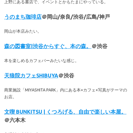
上野にある書店で、イベントとかもたまにやっている。
うのまち珈琲店
＠岡山/奈良/渋谷/広島/神戸
岡山が本店みたい。
森の図書室|渋谷からすぐ、本の森。
＠渋谷
本を楽しめるカフェバーみたいな感じ。
天狼院カフェSHIBUYA
＠渋谷
商業施設「MIYASHITA PARK」内にある本×カフェ×写真がテーマの
お店。
文喫 BUNKITSU | くつろげる、自由で楽しい本屋。
＠六本木