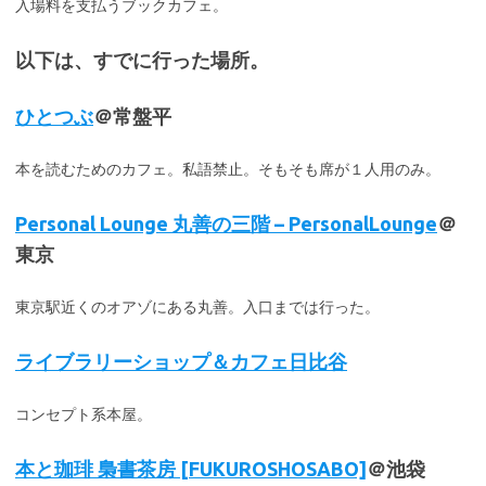
入場料を支払うブックカフェ。
以下は、すでに行った場所。
ひとつぶ
＠常盤平
本を読むためのカフェ。私語禁止。そもそも席が１人用のみ。
Personal Lounge 丸善の三階 – PersonalLounge
＠
東京
東京駅近くのオアゾにある丸善。入口までは行った。
ライブラリーショップ＆カフェ日比谷
コンセプト系本屋。
本と珈琲 梟書茶房 [FUKUROSHOSABO]
＠池袋