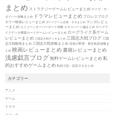
まとめ
ストラテジーゲームレビューまとめ
デイヴ・ザ・
ドラマレビューまとめ
プロレスブログ
ダイバー攻略まとめ
マンガレビュ
ホラー映画レビューまとめ
ボードゲーム企画・ネタまとめ
ーまとめ
ユニコーンオーバーロード攻略 エキスパート編まとめ
ローグラ
ローグライク系ゲーム
イクデッキ構築カードゲームレビューまとめ
三国志大戦ブログ
レビューまとめ
三国
三国志大戦デッキまとめ
三国志大戦攻略まとめ
志大戦動画まとめ
信長の野望・新生私的攻略ま
映画レビューまとめ
書籍レビューまとめ
とめ
浅慮戯言ブログ
私
無料ゲームレビューまとめ
的おすすめゲームまとめ
私的小説・設定ネタまとめ
カテゴリー
アニメ
ゲーム
ドラマ
ドリンク