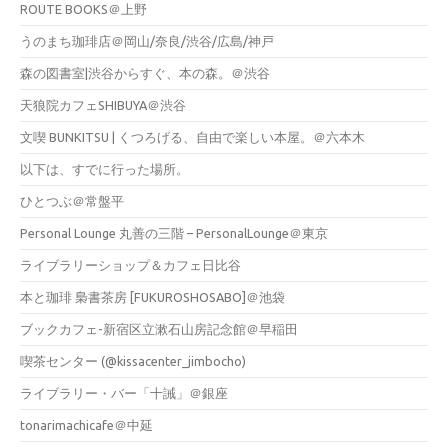
ROUTE BOOKS＠上野
うのまち珈琲店＠岡山/奈良/渋谷/広島/神戸
森の図書室|渋谷からすぐ、本の森。＠渋谷
天狼院カフェSHIBUYA＠渋谷
文喫 BUNKITSU | くつろげる、自由で楽しい本屋。＠六本木
以下は、すでに行った場所。
ひとつぶ＠常盤平
Personal Lounge 丸善の三階 – PersonalLounge＠東京
ライブラリーショップ＆カフェ日比谷
本と珈琲 梟書茶房 [FUKUROSHOSABO]＠池袋
ブックカフェ-新宿区立漱石山房記念館＠早稲田
喫茶センター (@kissacenter_jimbocho)
ライブラリー・バー「十誡」＠銀座
tonarimachicafe＠中延