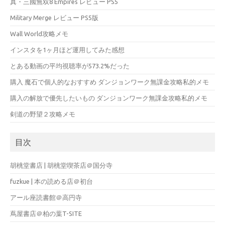
真・三國無双8 Empires レビュー PS5
Military Merge レビュー PS5版
Wall World攻略メモ
インスタを1ヶ月ほど運用してみた感想
とある動画の平均視聴率が573.2%だった
購入 魔石で個人的なおすすめ ダンジョンワーク無課金攻略私的メモ
購入の解放で優先したいもの ダンジョンワーク無課金攻略私的メモ
剣道の野望２攻略メモ
目次
胡桃堂書店 | 胡桃堂喫茶店＠国分寺
fuzkue | 本の読める店＠初台
アール座読書館＠高円寺
蔦屋書店＠柏の葉T-SITE