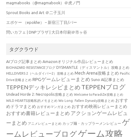
magmabooks（@magmabook）＠虎ノ門
Sprout Books and Art ＠二子玉川
エポケー （epokhe） – 新宿三丁目/バー
問いカフェ | DNPプラザ | 大日本印刷＠市ヶ谷
タグクラウド
AIブログ記事まとめ
Amazonオリジナル作品レビューまとめ
BIOHAZARD RESISTANCEブログ
DYSMANTLE（ディスマントル）攻略まとめ
Mech Arena攻略まとめ
HELLDIVERS 2（ヘルダイバー2）攻略まとめ
Pacific
RPGゲームレビューまとめ
Suno AI記事まとめ
Drive攻略まとめ
TEPPENブログ
TEPPENデッキレシピまとめ
Undead Horde 2: Necropolis攻略まとめ
Welcome to ParadiZe攻略まとめ
おすす
WILD HEARTS攻略私的メモまとめ
Wo Long: Fallen Dynasty攻略まとめ
めドラマまとめ
おすすめ映画レビューまとめ
おすすめマンガまとめ
アクションゲームレビュ
おすすめ書籍レビューまとめ
ゲ
ーまとめ
カップ麺・カップラーメンレビュー
アニメレビューまとめ
ゲーム攻略
ームレビューブログ