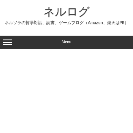
コ
ン
ネルログ
テ
ン
ツ
へ
ネルソラの哲学対話、読書、ゲームブログ（Amazon、楽天はPR）
ス
キ
ッ
プ
Menu