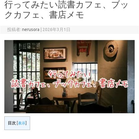
行ってみたい読書カフェ、ブッ
クカフェ、書店メモ
投稿者:
nerusora
|
2026年3月1日
目次
[
表示
]