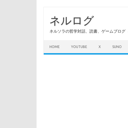
コ
ン
テ
ネルログ
ン
ツ
へ
ネルソラの哲学対話、読書、ゲームブログ（A
ス
キ
ッ
プ
HOME
YOUTUBE
X
SUNO