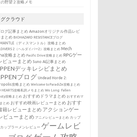
道の野望２攻略メモ
タグクラウド
ブログ記事まとめ
Amazonオリジナル作品レビ
ーまとめ
BIOHAZARD RESISTANCEブログ
SMANTLE（ディスマントル）攻略まとめ
Mech
LLDIVERS 2（ヘルダイバー2）攻略まとめ
RPGゲー
ena攻略まとめ
Pacific Drive攻略まとめ
レビューまとめ
Suno AI記事まとめ
EPPENデッキレシピまとめ
EPPENブログ
Undead Horde 2:
cropolis攻略まとめ
Welcome to ParadiZe攻略まとめ
LD HEARTS攻略私的メモまとめ
Wo Long: Fallen
おすすめドラマまとめ
nasty攻略まとめ
おすすめマ
おすす
おすすめ映画レビューまとめ
まとめ
アクションゲー
書籍レビューまとめ
レビューまとめ
カップ
アニメレビューまとめ
ゲームレビ
・カップラーメンレビュー