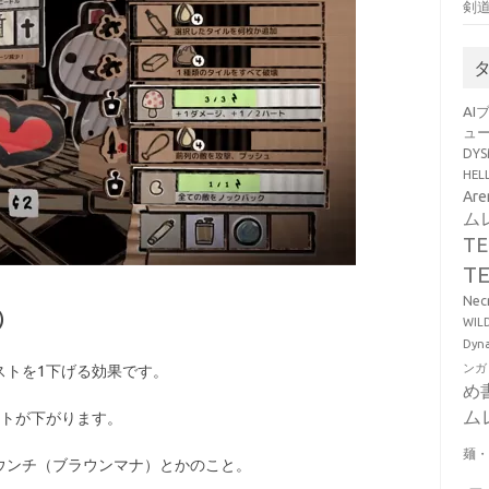
剣
AI
ュ
DY
HE
Ar
ム
T
T
Ne
）
WI
Dy
ンガ
ストを1下げる効果です。
め
ム
ストが下がります。
麺
ウンチ（ブラウンマナ）とかのこと。