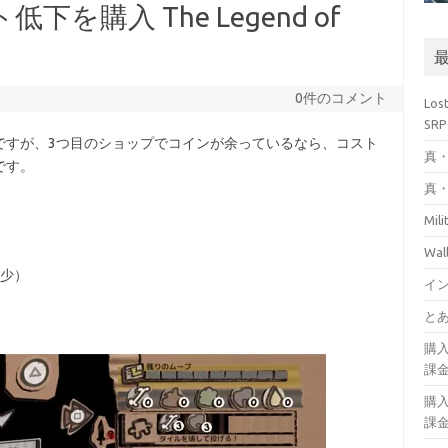
を購入 The Legend of
0件のコメント
Los
SR
ですが、3つ目のショップでコインが余っているなら、コスト
真・
です。
真・
Mil
Wa
少）
イ
とあ
購
課
購
課