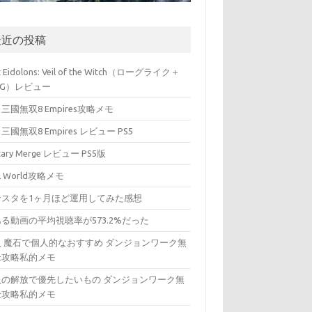
最近の投稿
t Eidolons: Veil of the Witch（ローグライク＋
PG）レビュー
三國無双8 Empires攻略メモ
三國無双8 Empires レビュー PS5
itary Merge レビュー PS5版
ll World攻略メモ
ンスタを1ヶ月ほど運用してみた感想
る動画の平均視聴率が573.2%だった
入 魔石で個人的なおすすめ ダンジョンワーク無
金攻略私的メモ
入の解放で優先したいもの ダンジョンワーク無
金攻略私的メモ