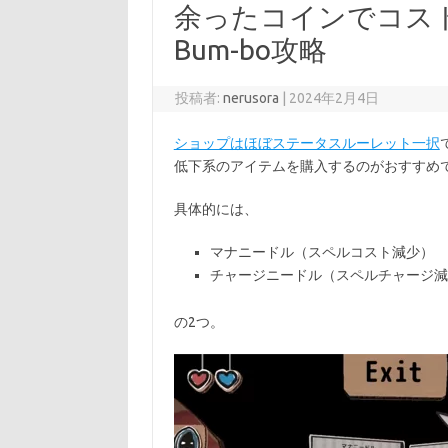
余ったコインでコスト低下
Bum-bo攻略
投稿者:
nerusora
|
2024年2月4日
ショップはほぼステータスルーレット一択
低下系のアイテムを購入するのがおすすめ
具体的には、
マナニードル（スペルコスト減少）
チャージニードル（スペルチャージ減
の2つ。