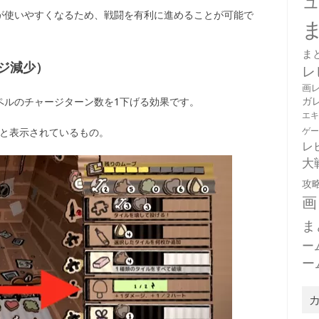
が使いやすくなるため、戦闘を有利に進めることが可能で
ま
ジ減少）
レ
画
ガ
ペルのチャージターン数を1下げる効果です。
エ
ゲ
どと表示されているもの。
レ
大
攻
画
ま
ー
ー