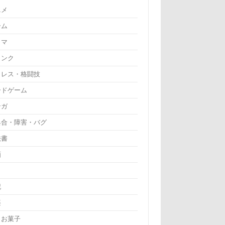
ニメ
ーム
ラマ
リンク
ロレス・格闘技
ードゲーム
ンガ
具合・障害・バグ
法書
画
記
楽
・お菓子