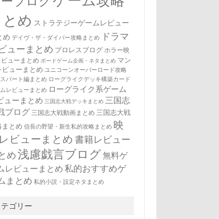
ゲーム攻略
ューブログ
まとめ
ストラテジーゲームレビュー
ドラマ
とめ
デイヴ・ザ・ダイバー攻略まとめ
ビューまとめ
プロレスブログ
ホラー映
マン
レビューまとめ
ボードゲーム企画・ネタまとめ
レビューまとめ
ユニコーンオーバーロード攻略
キスパート編まとめ
ローグライクデッキ構築カード
ローグライク系ゲーム
ームレビューまとめ
三国志
ビューまとめ
三国志大戦デッキまとめ
戦ブログ
三国志大戦
三国志大戦動画まとめ
映
略まとめ
信長の野望・新生私的攻略まとめ
レビューまとめ
書籍レビュー
浅慮戯言ブログ
とめ
無料ゲ
私的おすすめゲ
ムレビューまとめ
ムまとめ
私的小説・設定ネタまとめ
カテゴリー