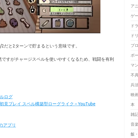
ア
ゲ
ド
ド
プ
/2だと2ターンで貯まるという意味です。
ボ
然ですがチャージスペルを使いやすくなるため、戦闘を有利
マ
不
兵
映
 ネルログ
bo #1 初見プレイ スペル構築型ローグライク – YouTube
本
雑
音
ay のアプリ
飯