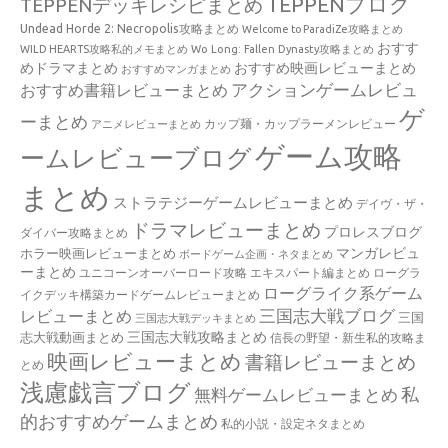
TEPPENブログ
TEPPENデッキレシピまとめ
Undead Horde 2: Necropolis攻略まとめ
Welcome to ParadiZe攻略まとめ
おすす
WILD HEARTS攻略私的メモまとめ
Wo Long: Fallen Dynasty攻略まとめ
めドラマまとめ
おすすめ映画レビューまとめ
おすすめマンガまとめ
アクションゲームレビュ
おすすめ書籍レビューまとめ
ゲ
ーまとめ
カップ麺・カップラーメンレビュー
アニメレビューまとめ
ゲーム攻略
ームレビューブログ
まとめ
ストラテジーゲームレビューまとめ
デイヴ・ザ・
ドラマレビューまとめ
プロレスブログ
ダイバー攻略まとめ
マンガレビュ
ホラー映画レビューまとめ
ボードゲーム企画・ネタまとめ
ーまとめ
ユニコーンオーバーロード攻略 エキスパート編まとめ
ローグラ
ローグライク系ゲーム
イクデッキ構築カードゲームレビューまとめ
三国志大戦ブログ
レビューまとめ
三国
三国志大戦デッキまとめ
三国志大戦攻略まとめ
志大戦動画まとめ
信長の野望・新生私的攻略ま
映画レビューまとめ
書籍レビューまとめ
とめ
浅慮戯言ブログ
私
無料ゲームレビューまとめ
的おすすめゲームまとめ
私的小説・設定ネタまとめ