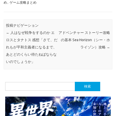
め
,
ゲーム攻略まとめ
投稿ナビゲーション
←
人はなぜ戦争をするのか エ
アドベンチャー ストーリー攻略
ロスとタナトス 感想「さて、だ
の基本 Sea Horizon（シー・ホ
れもが平和主義者になるまで、
ライゾン）攻略
→
あとどのくらい待たねばならな
いのでしょうか」
検
索: