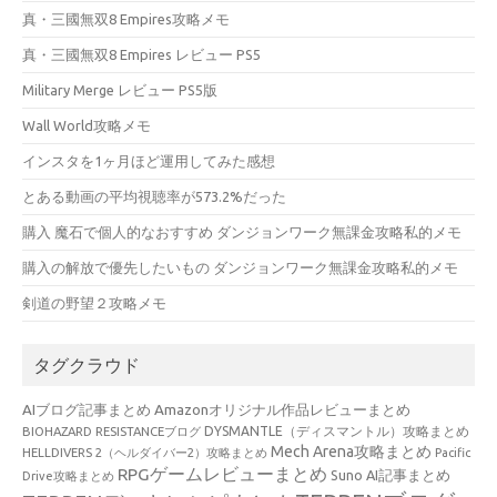
真・三國無双8 Empires攻略メモ
真・三國無双8 Empires レビュー PS5
Military Merge レビュー PS5版
Wall World攻略メモ
インスタを1ヶ月ほど運用してみた感想
とある動画の平均視聴率が573.2%だった
購入 魔石で個人的なおすすめ ダンジョンワーク無課金攻略私的メモ
購入の解放で優先したいもの ダンジョンワーク無課金攻略私的メモ
剣道の野望２攻略メモ
タグクラウド
AIブログ記事まとめ
Amazonオリジナル作品レビューまとめ
BIOHAZARD RESISTANCEブログ
DYSMANTLE（ディスマントル）攻略まとめ
Mech Arena攻略まとめ
HELLDIVERS 2（ヘルダイバー2）攻略まとめ
Pacific
RPGゲームレビューまとめ
Suno AI記事まとめ
Drive攻略まとめ