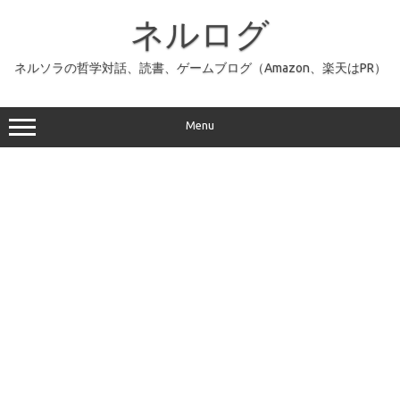
コ
ン
ネルログ
テ
ン
ツ
へ
ネルソラの哲学対話、読書、ゲームブログ（Amazon、楽天はPR）
ス
キ
ッ
プ
Menu