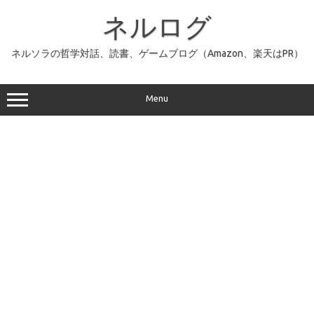
コ
ン
ネルログ
テ
ン
ツ
へ
ネルソラの哲学対話、読書、ゲームブログ（Amazon、楽天はPR）
ス
キ
ッ
プ
Menu