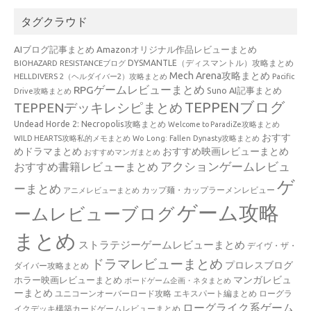
タグクラウド
AIブログ記事まとめ
Amazonオリジナル作品レビューまとめ
BIOHAZARD RESISTANCEブログ
DYSMANTLE（ディスマントル）攻略まとめ
Mech Arena攻略まとめ
HELLDIVERS 2（ヘルダイバー2）攻略まとめ
Pacific
RPGゲームレビューまとめ
Suno AI記事まとめ
Drive攻略まとめ
TEPPENブログ
TEPPENデッキレシピまとめ
Undead Horde 2: Necropolis攻略まとめ
Welcome to ParadiZe攻略まとめ
おすす
WILD HEARTS攻略私的メモまとめ
Wo Long: Fallen Dynasty攻略まとめ
めドラマまとめ
おすすめ映画レビューまとめ
おすすめマンガまとめ
アクションゲームレビュ
おすすめ書籍レビューまとめ
ゲ
ーまとめ
カップ麺・カップラーメンレビュー
アニメレビューまとめ
ゲーム攻略
ームレビューブログ
まとめ
ストラテジーゲームレビューまとめ
デイヴ・ザ・
ドラマレビューまとめ
プロレスブログ
ダイバー攻略まとめ
マンガレビュ
ホラー映画レビューまとめ
ボードゲーム企画・ネタまとめ
ーまとめ
ユニコーンオーバーロード攻略 エキスパート編まとめ
ローグラ
ローグライク系ゲーム
イクデッキ構築カードゲームレビューまとめ