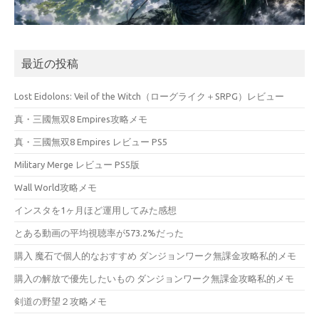
最近の投稿
Lost Eidolons: Veil of the Witch（ローグライク＋SRPG）レビュー
真・三國無双8 Empires攻略メモ
真・三國無双8 Empires レビュー PS5
Military Merge レビュー PS5版
Wall World攻略メモ
インスタを1ヶ月ほど運用してみた感想
とある動画の平均視聴率が573.2%だった
購入 魔石で個人的なおすすめ ダンジョンワーク無課金攻略私的メモ
購入の解放で優先したいもの ダンジョンワーク無課金攻略私的メモ
剣道の野望２攻略メモ