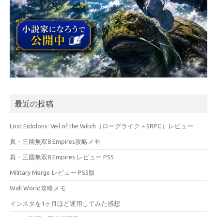
最近の投稿
Lost Eidolons: Veil of the Witch（ローグライク＋SRPG）レビュー
真・三國無双8 Empires攻略メモ
真・三國無双8 Empires レビュー PS5
Military Merge レビュー PS5版
Wall World攻略メモ
インスタを1ヶ月ほど運用してみた感想