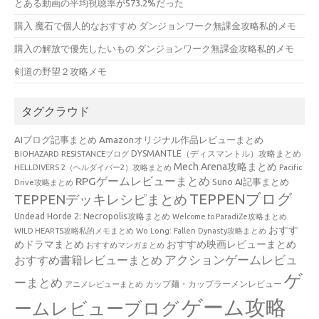
とある動画の平均視聴率が573.2%だった
購入 魔石で個人的なおすすめ ダンジョンワーク無課金攻略私的メモ
購入の解放で優先したいもの ダンジョンワーク無課金攻略私的メモ
剣道の野望２攻略メモ
タグクラウド
AIブログ記事まとめ
Amazonオリジナル作品レビューまとめ
BIOHAZARD RESISTANCEブログ
DYSMANTLE（ディスマントル）攻略まとめ
Mech Arena攻略まとめ
HELLDIVERS 2（ヘルダイバー2）攻略まとめ
Pacific
RPGゲームレビューまとめ
Suno AI記事まとめ
Drive攻略まとめ
TEPPENブログ
TEPPENデッキレシピまとめ
Undead Horde 2: Necropolis攻略まとめ
Welcome to ParadiZe攻略まとめ
おすす
WILD HEARTS攻略私的メモまとめ
Wo Long: Fallen Dynasty攻略まとめ
めドラマまとめ
おすすめ映画レビューまとめ
おすすめマンガまとめ
アクションゲームレビュ
おすすめ書籍レビューまとめ
ゲ
ーまとめ
カップ麺・カップラーメンレビュー
アニメレビューまとめ
ゲーム攻略
ームレビューブログ