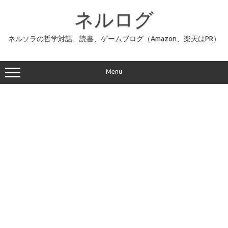
コ
ン
ネルログ
テ
ン
ツ
へ
ネルソラの哲学対話、読書、ゲームブログ（Amazon、楽天はPR）
ス
キ
ッ
プ
Menu