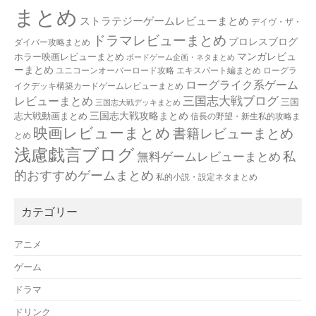
まとめ
ストラテジーゲームレビューまとめ
デイヴ・ザ・
ドラマレビューまとめ
プロレスブログ
ダイバー攻略まとめ
マンガレビュ
ホラー映画レビューまとめ
ボードゲーム企画・ネタまとめ
ーまとめ
ユニコーンオーバーロード攻略 エキスパート編まとめ
ローグラ
ローグライク系ゲーム
イクデッキ構築カードゲームレビューまとめ
三国志大戦ブログ
レビューまとめ
三国
三国志大戦デッキまとめ
三国志大戦攻略まとめ
志大戦動画まとめ
信長の野望・新生私的攻略ま
映画レビューまとめ
書籍レビューまとめ
とめ
浅慮戯言ブログ
私
無料ゲームレビューまとめ
的おすすめゲームまとめ
私的小説・設定ネタまとめ
カテゴリー
アニメ
ゲーム
ドラマ
ドリンク