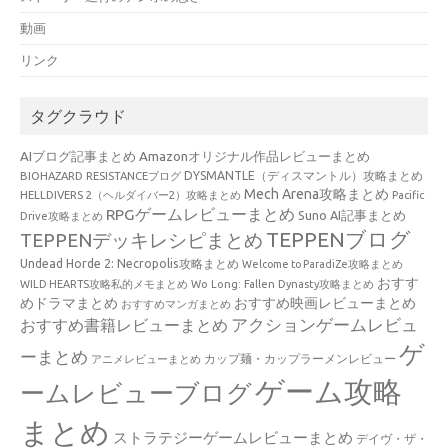
動画
リンク
タグクラウド
AIブログ記事まとめ
Amazonオリジナル作品レビューまとめ
BIOHAZARD RESISTANCEブログ
DYSMANTLE（ディスマントル）攻略まとめ
Mech Arena攻略まとめ
HELLDIVERS 2（ヘルダイバー2）攻略まとめ
Pacific
RPGゲームレビューまとめ
Suno AI記事まとめ
Drive攻略まとめ
TEPPENブログ
TEPPENデッキレシピまとめ
Undead Horde 2: Necropolis攻略まとめ
Welcome to ParadiZe攻略まとめ
おすす
WILD HEARTS攻略私的メモまとめ
Wo Long: Fallen Dynasty攻略まとめ
めドラマまとめ
おすすめ映画レビューまとめ
おすすめマンガまとめ
アクションゲームレビュ
おすすめ書籍レビューまとめ
ゲ
ーまとめ
カップ麺・カップラーメンレビュー
アニメレビューまとめ
ゲーム攻略
ームレビューブログ
まとめ
ストラテジーゲームレビューまとめ
デイヴ・ザ・