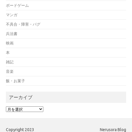
ボードゲーム
マンガ
不具合・障害・バグ
兵法書
映画
本
雑記
音楽
飯・お菓子
アーカイブ
ア
ー
カ
イ
Copyright 2023
Nerusora Blog
ブ