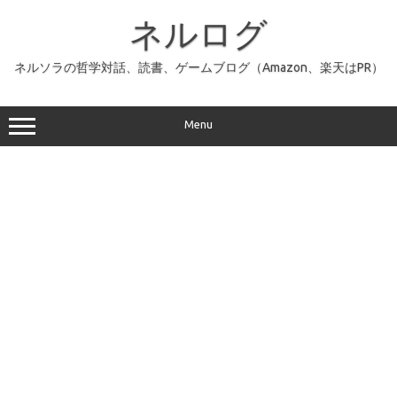
コ
ン
ネルログ
テ
ン
ツ
へ
ネルソラの哲学対話、読書、ゲームブログ（Amazon、楽天はPR）
ス
キ
ッ
プ
Menu