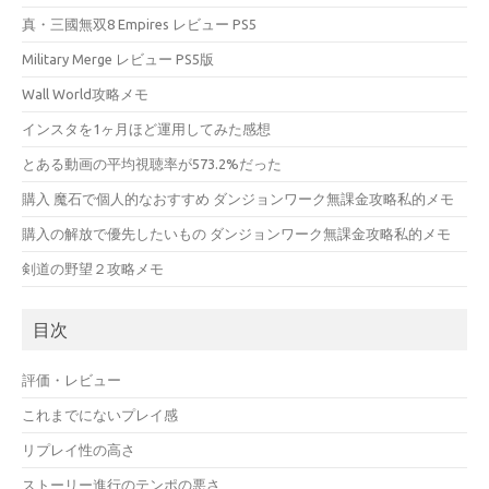
真・三國無双8 Empires レビュー PS5
Military Merge レビュー PS5版
Wall World攻略メモ
インスタを1ヶ月ほど運用してみた感想
とある動画の平均視聴率が573.2%だった
購入 魔石で個人的なおすすめ ダンジョンワーク無課金攻略私的メモ
購入の解放で優先したいもの ダンジョンワーク無課金攻略私的メモ
剣道の野望２攻略メモ
目次
評価・レビュー
これまでにないプレイ感
リプレイ性の高さ
ストーリー進行のテンポの悪さ