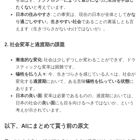
を選ばず、
テクノロジーによって豊かになった生活を手放し
たくない
と考えています。
日本の住みやすさ
: この事実は、現在の日本が全体として
かな
り過ごしやすい、生きやすい社会
であることの裏返しとも言
えます（生きづらさがないわけではないが）。
2. 社会変革と過渡期の課題
漸進的な変化
: 社会は少しずつしか変わることができず、ドラ
スティックな変革は困難です。
犠牲を払う人々
: 今、生きづらさを感じている人々は、社会が
変化する
過渡期
において、ある意味
犠牲を払っている状態
に
あります。
日本の良い面
: 変革は必要であるものの、過渡期においては、
日本の社会の
良い面
にも目を向けるべきではないか、という
考えが示されています。
以下、AIにまとめて貰う前の原文