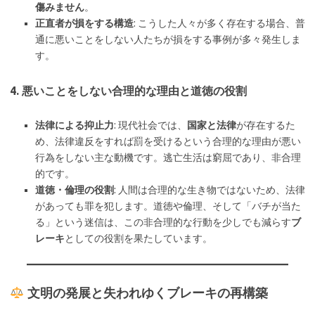
傷みません
。
正直者が損をする構造
: こうした人々が多く存在する場合、普
通に悪いことをしない人たちが損をする事例が多々発生しま
す。
4. 悪いことをしない合理的な理由と道徳の役割
法律による抑止力
: 現代社会では、
国家と法律
が存在するた
め、法律違反をすれば罰を受けるという合理的な理由が悪い
行為をしない主な動機です。逃亡生活は窮屈であり、非合理
的です。
道徳・倫理の役割
: 人間は合理的な生き物ではないため、法律
があっても罪を犯します。道徳や倫理、そして「バチが当た
る」という迷信は、この非合理的な行動を少しでも減らす
ブ
レーキ
としての役割を果たしています。
文明の発展と失われゆくブレーキの再構築