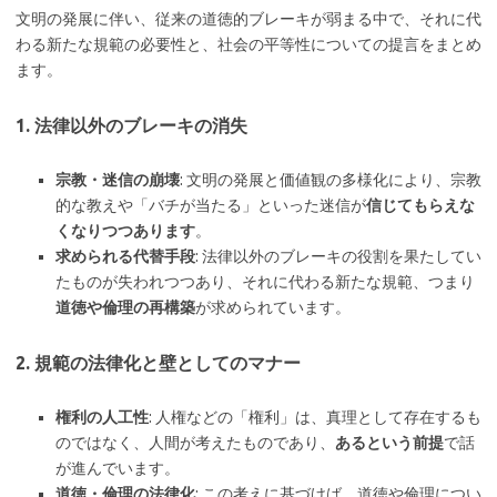
文明の発展に伴い、従来の道徳的ブレーキが弱まる中で、それに代
わる新たな規範の必要性と、社会の平等性についての提言をまとめ
ます。
1. 法律以外のブレーキの消失
宗教・迷信の崩壊
: 文明の発展と価値観の多様化により、宗教
的な教えや「バチが当たる」といった迷信が
信じてもらえな
くなりつつあります
。
求められる代替手段
: 法律以外のブレーキの役割を果たしてい
たものが失われつつあり、それに代わる新たな規範、つまり
道徳や倫理の再構築
が求められています。
2. 規範の法律化と壁としてのマナー
権利の人工性
: 人権などの「権利」は、真理として存在するも
のではなく、人間が考えたものであり、
あるという前提
で話
が進んでいます。
道徳・倫理の法律化
: この考えに基づけば、道徳や倫理につい