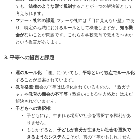
ても、
法律のような形で規制
することが一つの解決策として
考えられます。
マナー・礼節の課題
: マナーや礼節は「目に見えない壁」であ
り、特定の地域におけるルールとして機能しますが、
知る機
会がない
ことが問題です。これらを学校教育で教えるべきか
という提言があります。
3. 平等への提言と課題
運のルール化
: 「運」についても、
平等という観点でルール化
することが提案されています。
教育格差
: 機会の平等は法律化されているものの、「親ガチ
ャ」や
教育の機会の不平等
（塾通いによる学力格差）は未だ
解決されていません。
子どもへの選択権
:
子どもには、生まれる場所や社会を選択する権利があ
りません。
もしかすると、
子どもが自分が生きたい社会を選択で
きるようなシステム
こそが、真の平等かもしれません