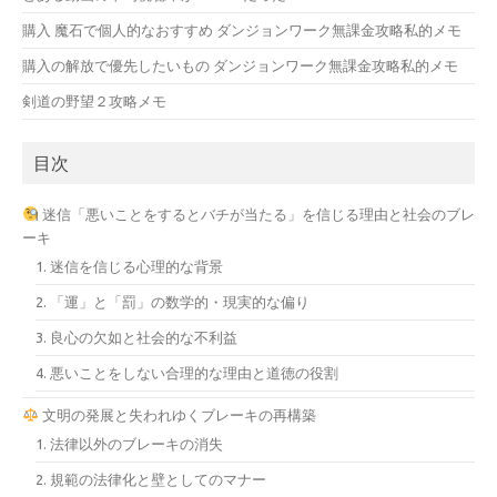
購入 魔石で個人的なおすすめ ダンジョンワーク無課金攻略私的メモ
購入の解放で優先したいもの ダンジョンワーク無課金攻略私的メモ
剣道の野望２攻略メモ
目次
迷信「悪いことをするとバチが当たる」を信じる理由と社会のブレ
ーキ
1. 迷信を信じる心理的な背景
2. 「運」と「罰」の数学的・現実的な偏り
3. 良心の欠如と社会的な不利益
4. 悪いことをしない合理的な理由と道徳の役割
文明の発展と失われゆくブレーキの再構築
1. 法律以外のブレーキの消失
2. 規範の法律化と壁としてのマナー