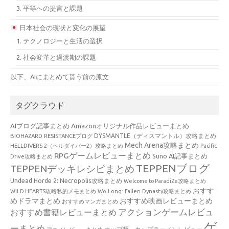
3. 平等への提言と課題
日本社会の現状と変化の展望
1. テクノロジーと生活の選択
2. 社会変革と過渡期の課題
以下、AIにまとめて貰う前の原文
タグクラウド
AIブログ記事まとめ
Amazonオリジナル作品レビューまとめ
BIOHAZARD RESISTANCEブログ
DYSMANTLE（ディスマントル）攻略まとめ
Mech Arena攻略まとめ
HELLDIVERS 2（ヘルダイバー2）攻略まとめ
Pacific
RPGゲームレビューまとめ
Suno AI記事まとめ
Drive攻略まとめ
TEPPENブログ
TEPPENデッキレシピまとめ
Undead Horde 2: Necropolis攻略まとめ
Welcome to ParadiZe攻略まとめ
おすす
WILD HEARTS攻略私的メモまとめ
Wo Long: Fallen Dynasty攻略まとめ
めドラマまとめ
おすすめ映画レビューまとめ
おすすめマンガまとめ
アクションゲームレビュ
おすすめ書籍レビューまとめ
ゲ
ーまとめ