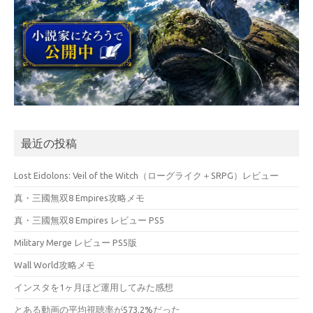
最近の投稿
Lost Eidolons: Veil of the Witch（ローグライク＋SRPG）レビュー
真・三國無双8 Empires攻略メモ
真・三國無双8 Empires レビュー PS5
Military Merge レビュー PS5版
Wall World攻略メモ
インスタを1ヶ月ほど運用してみた感想
とある動画の平均視聴率が573.2%だった