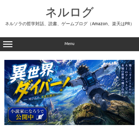
コ
ン
ネルログ
テ
ン
ツ
へ
ネルソラの哲学対話、読書、ゲームブログ（Amazon、楽天はPR）
ス
キ
ッ
プ
Menu