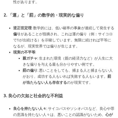
性があります。
2. 「運」と「罰」の数学的・現実的な偏り
逆正弦定理
: 数学的には、低い確率の事象が連続して発生する
偏り
があることが指摘され、これは運の偏り（例：サイコロ
で1が出続ける）を示唆しています。無限に続ければ平等に
なるが、現実世界では偏りが生じます。
現実の不平等
:
親ガチャ
: 生まれた環境（親の経済力など）が人生に大
きな偏りを与える最も分かりやすい例です。
罰の偏り
: 悪いことをしても、捕まる人と捕まらない人
がおり、成功する人もいれば失敗する人もいます。
罰
が当たらない人も存在する
のが現実です。
3. 良心の欠如と社会的な不利益
良心を持たない人々
: サイコパスやソシオパスなど、良心や罪
の意識を持たない人々は、悪いことの認識がないため、
心が