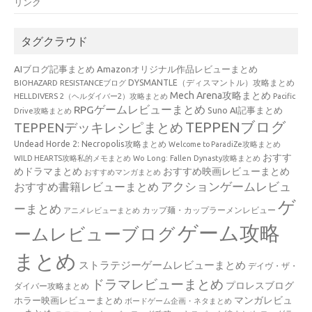
リンク
タグクラウド
AIブログ記事まとめ
Amazonオリジナル作品レビューまとめ
BIOHAZARD RESISTANCEブログ
DYSMANTLE（ディスマントル）攻略まとめ
Mech Arena攻略まとめ
HELLDIVERS 2（ヘルダイバー2）攻略まとめ
Pacific
RPGゲームレビューまとめ
Suno AI記事まとめ
Drive攻略まとめ
TEPPENブログ
TEPPENデッキレシピまとめ
Undead Horde 2: Necropolis攻略まとめ
Welcome to ParadiZe攻略まとめ
おすす
WILD HEARTS攻略私的メモまとめ
Wo Long: Fallen Dynasty攻略まとめ
めドラマまとめ
おすすめ映画レビューまとめ
おすすめマンガまとめ
アクションゲームレビュ
おすすめ書籍レビューまとめ
ゲ
ーまとめ
カップ麺・カップラーメンレビュー
アニメレビューまとめ
ゲーム攻略
ームレビューブログ
まとめ
ストラテジーゲームレビューまとめ
デイヴ・ザ・
ドラマレビューまとめ
プロレスブログ
ダイバー攻略まとめ
マンガレビュ
ホラー映画レビューまとめ
ボードゲーム企画・ネタまとめ