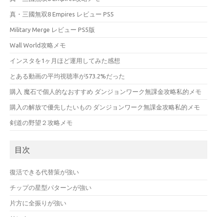
真・三國無双8 Empires レビュー PS5
Military Merge レビュー PS5版
Wall World攻略メモ
インスタを1ヶ月ほど運用してみた感想
とある動画の平均視聴率が573.2%だった
購入 魔石で個人的なおすすめ ダンジョンワーク無課金攻略私的メモ
購入の解放で優先したいもの ダンジョンワーク無課金攻略私的メモ
剣道の野望２攻略メモ
目次
復活できる代替策が強い
チップの星型パターンが強い
片方に全振りが強い