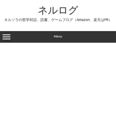
コ
ン
ネルログ
テ
ン
ツ
へ
ネルソラの哲学対話、読書、ゲームブログ（Amazon、楽天はPR）
ス
キ
ッ
プ
Menu