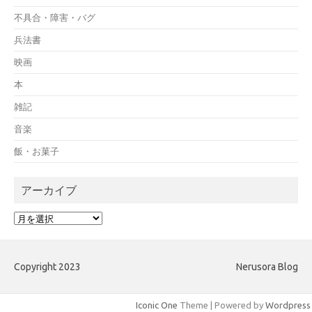
不具合・障害・バグ
兵法書
映画
本
雑記
音楽
飯・お菓子
アーカイブ
ア
ー
カ
イ
Copyright 2023
Nerusora Blog
ブ
Iconic One
Theme | Powered by
Wordpress