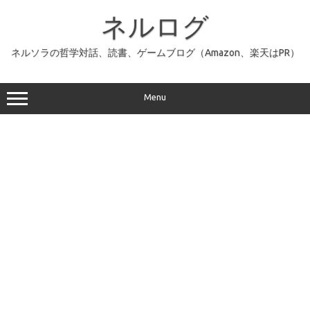
コ
ン
ネルログ
テ
ン
ツ
へ
ネルソラの哲学対話、読書、ゲームブログ（Amazon、楽天はPR）
ス
キ
ッ
プ
Menu