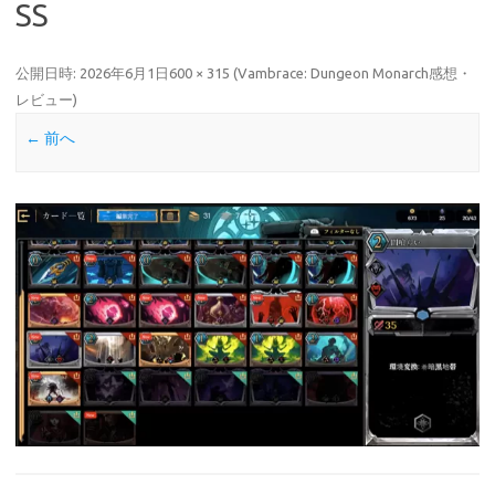
SS
公開日時:
2026年6月1日
600 × 315
(
Vambrace: Dungeon Monarch感想・
レビュー
)
← 前へ