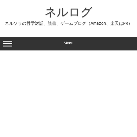
コ
ン
ネルログ
テ
ン
ツ
へ
ネルソラの哲学対話、読書、ゲームブログ（Amazon、楽天はPR）
ス
キ
ッ
プ
Menu