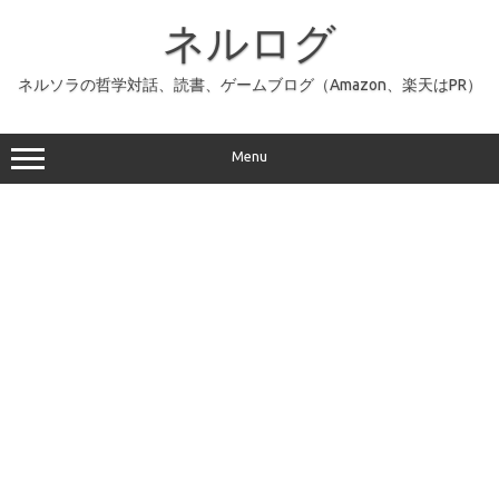
コ
ン
ネルログ
テ
ン
ツ
へ
ネルソラの哲学対話、読書、ゲームブログ（Amazon、楽天はPR）
ス
キ
ッ
プ
Menu