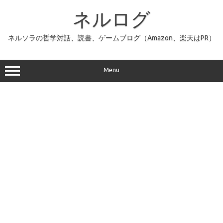
コ
ン
ネルログ
テ
ン
ツ
へ
ネルソラの哲学対話、読書、ゲームブログ（Amazon、楽天はPR）
ス
キ
ッ
プ
Menu