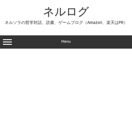
コ
ン
ネルログ
テ
ン
ツ
へ
ネルソラの哲学対話、読書、ゲームブログ（Amazon、楽天はPR）
ス
キ
ッ
プ
Menu