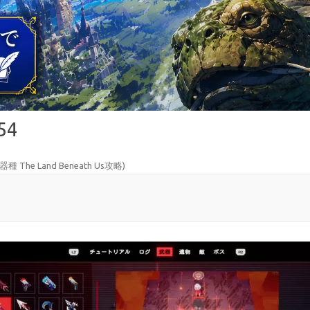
54
 The Land Beneath Us攻略
)