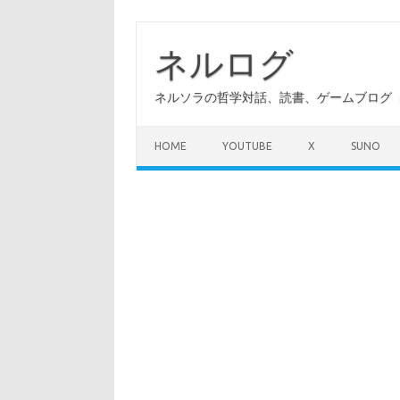
コ
ン
テ
ネルログ
ン
ツ
へ
ネルソラの哲学対話、読書、ゲームブログ（A
ス
キ
ッ
プ
HOME
YOUTUBE
X
SUNO