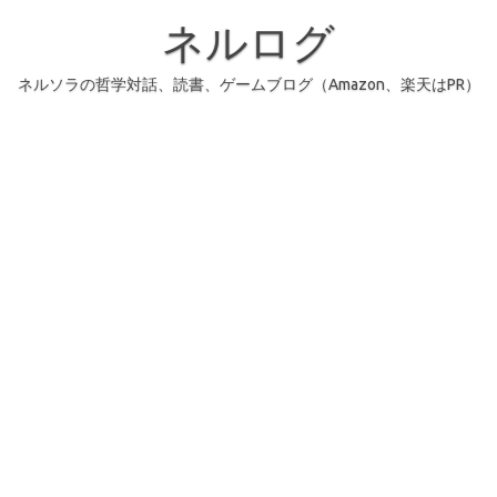
コ
ン
ネルログ
テ
ン
ツ
へ
ネルソラの哲学対話、読書、ゲームブログ（Amazon、楽天はPR）
ス
キ
ッ
プ