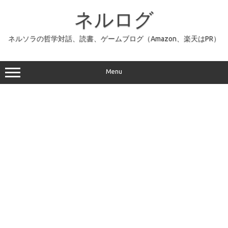
コ
ン
ネルログ
テ
ン
ツ
へ
ネルソラの哲学対話、読書、ゲームブログ（Amazon、楽天はPR）
ス
キ
ッ
プ
Menu