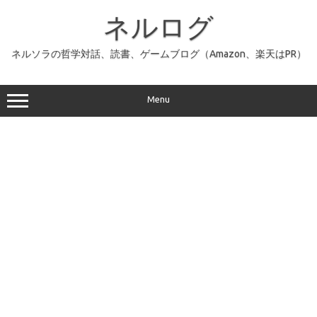
コ
ン
ネルログ
テ
ン
ツ
へ
ネルソラの哲学対話、読書、ゲームブログ（Amazon、楽天はPR）
ス
キ
ッ
プ
Menu