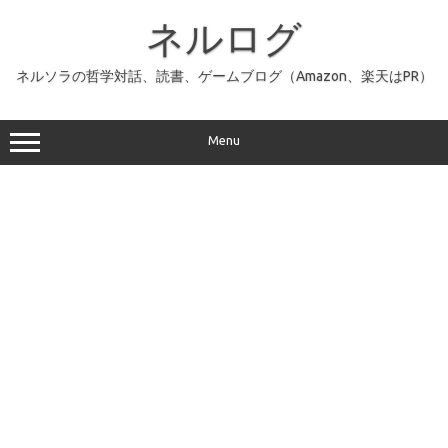
コ
ン
ネルログ
テ
ン
ツ
へ
ネルソラの哲学対話、読書、ゲームブログ（Amazon、楽天はPR）
ス
キ
ッ
プ
Menu