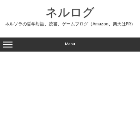
コ
ン
ネルログ
テ
ン
ツ
へ
ネルソラの哲学対話、読書、ゲームブログ（Amazon、楽天はPR）
ス
キ
ッ
プ
Menu