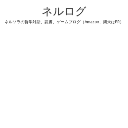
コ
ン
ネルログ
テ
ン
ツ
へ
ネルソラの哲学対話、読書、ゲームブログ（Amazon、楽天はPR）
ス
キ
ッ
プ