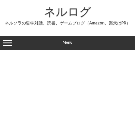
コ
ン
ネルログ
テ
ン
ツ
へ
ネルソラの哲学対話、読書、ゲームブログ（Amazon、楽天はPR）
ス
キ
ッ
プ
Menu