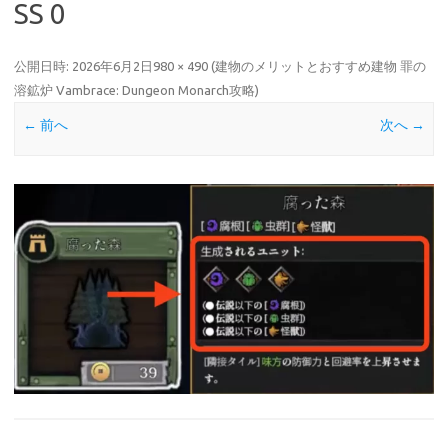
SS 0
公開日時:
2026年6月2日
980 × 490
(
建物のメリットとおすすめ建物 罪の
溶鉱炉 Vambrace: Dungeon Monarch攻略
)
← 前へ
次へ →