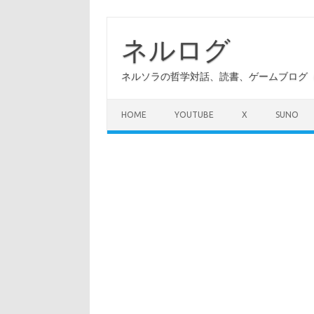
コ
ン
テ
ネルログ
ン
ツ
へ
ネルソラの哲学対話、読書、ゲームブログ（A
ス
キ
ッ
プ
HOME
YOUTUBE
X
SUNO