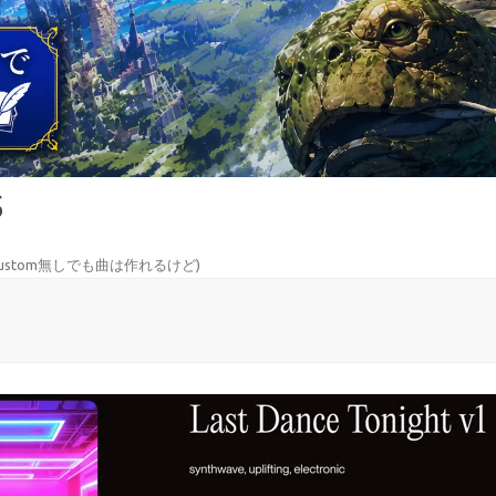
5
I Custom無しでも曲は作れるけど
)