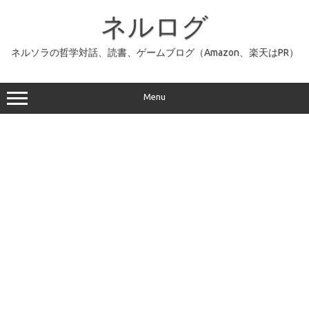
コ
ン
ネルログ
テ
ン
ツ
へ
ネルソラの哲学対話、読書、ゲームブログ（Amazon、楽天はPR）
ス
キ
ッ
プ
Menu